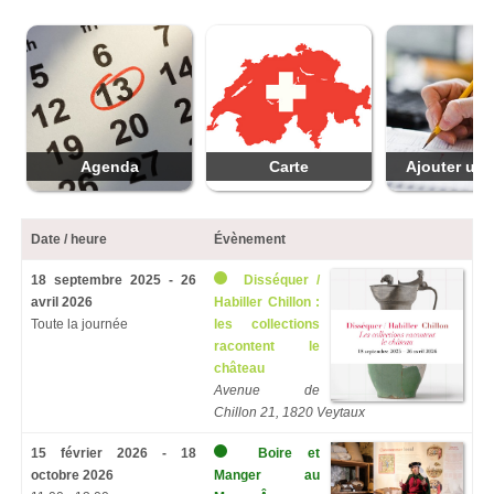
Agenda
Carte
Ajouter une
Date / heure
Évènement
18 septembre 2025 - 26
Disséquer /
avril 2026
Habiller Chillon :
Toute la journée
les collections
racontent le
château
Avenue de
Chillon 21, 1820 Veytaux
15 février 2026 - 18
Boire et
octobre 2026
Manger au