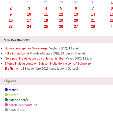
1
26
27
28
29
30
31
2
3
4
5
6
7
8
9
10
11
12
13
14
1
16
17
18
19
20
21
2
23
24
25
26
27
28
1
A ne pas manquer
Boire et manger au Moyen-Age,
Veytaux (VD), 19 avril
Initiation au conte
Plan-les-Ouates (GE), 29 juin au 3 juillet
Né.e pour lire et Heure du conte kamishibaï,
Vevey (VD), 12 juin
34ème Nuit du conte en Suisse - Notte del racconto / Schweizer
Erzählnacht
, 13 novembre 2026 dans toute la Suisse!
Légende
atelier
Autres
balade contée
cercle des conteurs
conférence