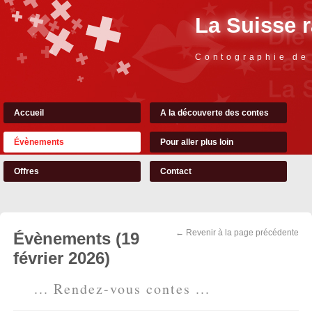
La Suisse 
Contographie de
Accueil
A la découverte des contes
Évènements
Pour aller plus loin
Offres
Contact
← Revenir à la page précédente
Évènements (19
février 2026)
... Rendez-vous contes ...