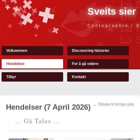
Sveits sier
Contographie i S
Velkommen
Discovering historier
Hendelser
For å gå videre
Tilbyr
Kontakt
← Tilbake til forrige side
Hendelser (7 April 2026)
... Gå Tales ...