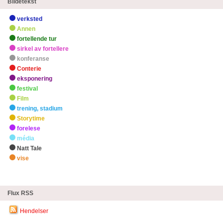
Bildetekst
verksted
Annen
fortellende tur
sirkel av fortellere
konferanse
Conterie
eksponering
festival
Film
trening, stadium
Storytime
forelese
média
Natt Tale
vise
zHøydepunkter
Flux RSS
Hendelser