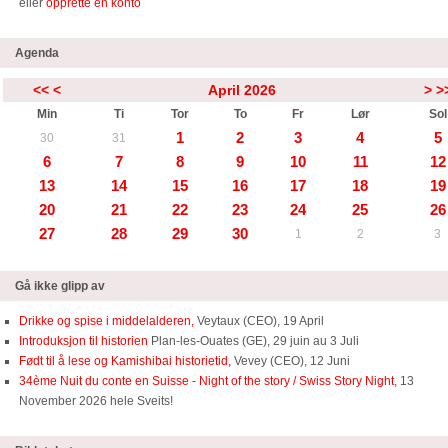
eller
opprette en konto
Agenda
<<
<
April 2026
>
>
Min
Ti
Tor
To
Fr
Lør
Sol
1
2
3
4
5
30
31
6
7
8
9
10
11
12
13
14
15
16
17
18
19
20
21
22
23
24
25
26
27
28
29
30
1
2
3
Gå ikke glipp av
Drikke og spise i middelalderen,
Veytaux (CEO), 19 April
Introduksjon til historien
Plan-les-Ouates (GE), 29 juin au 3 Juli
Født til å lese og Kamishibai historietid,
Vevey (CEO), 12 Juni
34ème Nuit du conte en Suisse - Night of the story / Swiss Story Night
, 13
November 2026 hele Sveits!