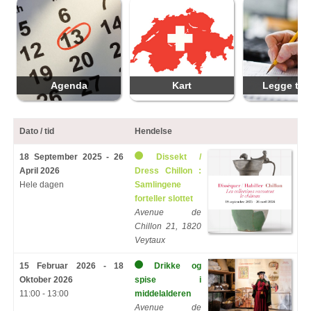
Agenda
Kart
Legge til 
Dato / tid
Hendelse
18 September 2025 - 26
Dissekt /
April 2026
Dress Chillon :
Hele dagen
Samlingene
forteller slottet
Avenue de
Chillon 21, 1820
Veytaux
15 Februar 2026 - 18
Drikke og
Oktober 2026
spise i
11:00 - 13:00
middelalderen
Avenue de