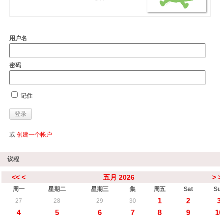
用户名
密码
记住
或
创建一个帐户
议程
<<
<
五月 2026
>
周一
星期二
星期三
集
周五
Sat
S
1
2
27
28
29
30
4
5
6
7
8
9
1