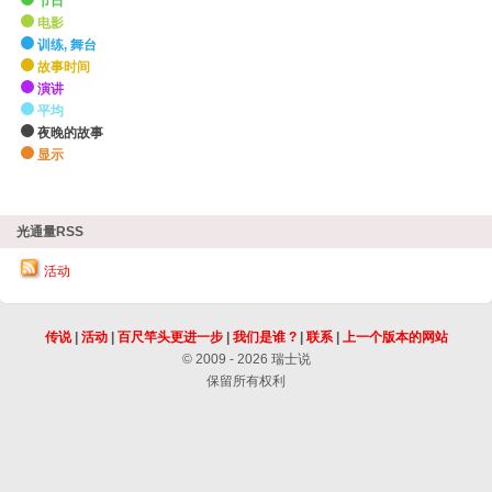
节日
电影
训练, 舞台
故事时间
演讲
平均
夜晚的故事
显示
zHighlights
光通量RSS
活动
传说
|
活动
|
百尺竿头更进一步
|
我们是谁 ?
|
联系
|
上一个版本的网站
© 2009 - 2026 瑞士说
保留所有权利