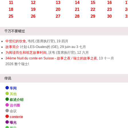
11
12
13
14
15
16
1
18
19
20
21
22
23
2
25
26
27
28
29
30
3
千万不要错过
中世纪的饮食,
韦托 (首席执行官), 19 四月
故事简介
计划-LES-Ouates的 (GE), 29 juin au 3 七月
为阅读而生和纸芝故事时间,
沃韦 (首席执行官), 12 六月
34ème Nuit du conte en Suisse - 故事之夜 / 瑞士的故事之夜
, 13 十一月
2026 整个瑞士!
传说
车间
其他
叙述介绍
说书圈
会议
conterie
曝光