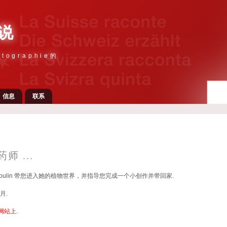
说
tographie的
信息
联系
师 ...
ne Roulin 带您进入她的植物世界，并指导您完成一个小创作并带回家.
月.
网站上.