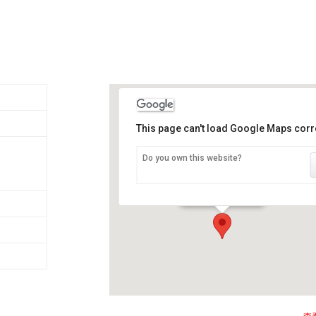
This page can't load Google Maps corre
Do you own this website?
西庸城堡
德大道西庸 21 - 韦托