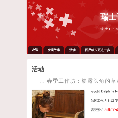
瑞士
瑞士Con
欢迎
发现故事
活动
百尺竿头更进一步
活动
... 春季工作坊 : 崭露头角的草药
草药师 Delphi
法国工作坊 8-12 岁
需要预约
在我们的