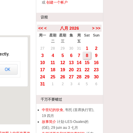
或
创建一个帐户
议程
<<
<
八月 2026
>
>>
周一
星期
星期
集
周
Sat
Sun
二
三
五
1
2
27
28
29
30
31
ctly.
3
4
5
6
7
8
9
10
11
12
13
14
15
16
OK
17
18
19
20
21
22
23
24
25
26
27
28
29
30
31
1
2
3
4
5
6
千万不要错过
中世纪的饮食,
韦托 (首席执行官),
19 四月
故事简介
计划-LES-Ouates的
(GE), 29 juin au 3 七月