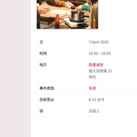
日
7 April 2026
时间
10:00 - 16:00
地方
西庸城堡
德大道西庸 21
韦托
事件类型
车间
目标受众
8-12 岁月
语
法国人