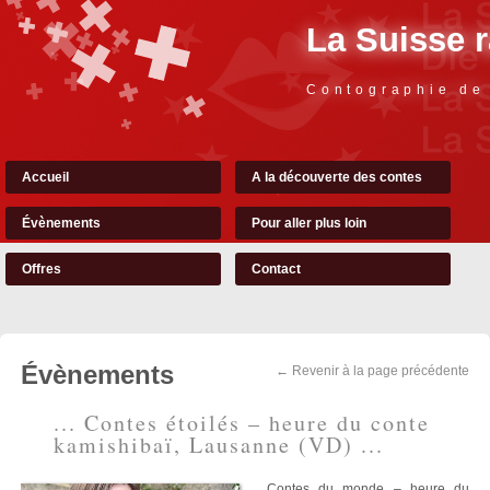
La Suisse 
Contographie de
Accueil
A la découverte des contes
Évènements
Pour aller plus loin
Offres
Contact
Évènements
← Revenir à la page précédente
... Contes étoilés – heure du conte
kamishibaï, Lausanne (VD) ...
Contes du monde – heure du