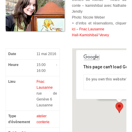
conte – kamishibaï avec Nathalie
Jendly
Photo: Nicole Weber
+ d’infos et réservations, cliquer
ici – Fnac Lausanne
Hall-Kamishibaï/ Vevey
Date
11 mai 2016
Heure
15:00 -
This page can't load Goo
16:00
Do you own this website?
Lieu
Fnac
Fnac Lausanne
Lausanne
rue de Genève 6 - L
rue de
Genève 6
Lausanne
Type
atelier
d'évènement
conterie