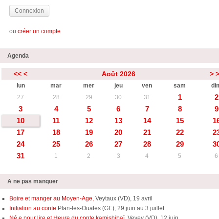
ou
créer un compte
Agenda
<<
<
Août 2026
>
lun
mar
mer
jeu
ven
sam
di
1
2
27
28
29
30
31
3
4
5
6
7
8
9
10
11
12
13
14
15
1
17
18
19
20
21
22
2
24
25
26
27
28
29
3
31
1
2
3
4
5
6
A ne pas manquer
Boire et manger au Moyen-Age,
Veytaux (VD), 19 avril
Initiation au conte
Plan-les-Ouates (GE), 29 juin au 3 juillet
Né.e pour lire et Heure du conte kamishibaï,
Vevey (VD), 12 juin