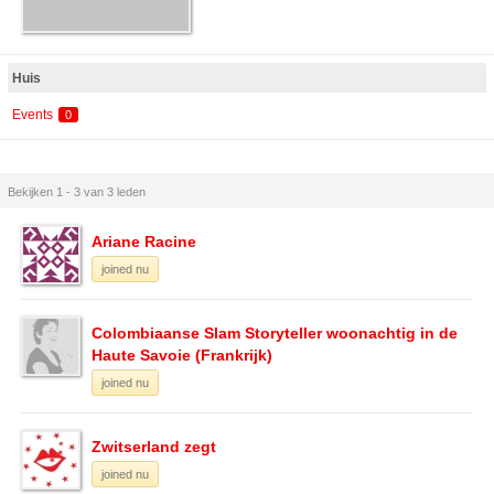
Huis
Events
0
Bekijken 1 - 3 van 3 leden
Ariane Racine
joined nu
Colombiaanse Slam Storyteller woonachtig in de
Haute Savoie (Frankrijk)
joined nu
Zwitserland zegt
joined nu