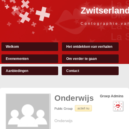
Zwitserland
Contographie va
Welkom
Het ontdekken van verhalen
Evenementen
Om verder te gaan
Aanbiedingen
Contact
Onderwijs
Groep Admins
actief nu
Public Group
Onderwijs