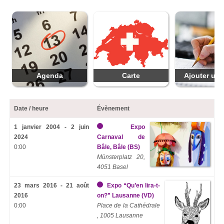
Agenda
Carte
Ajouter une
Date / heure
Évènement
1 janvier 2004 - 2 juin
Expo
2024
Carnaval de
0:00
Bâle, Bâle (BS)
Münsterplatz 20,
4051 Basel
23 mars 2016 - 21 août
Expo “Qu’en lira-t-
2016
on?” Lausanne (VD)
0:00
Place de la Cathédrale
, 1005 Lausanne