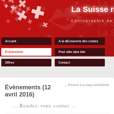
La Suisse 
Contographie de
Accueil
A la découverte des contes
Évènements
Pour aller plus loin
Offres
Contact
← Revenir à la page précédente
Évènements (12
avril 2016)
... Rendez-vous contes ...