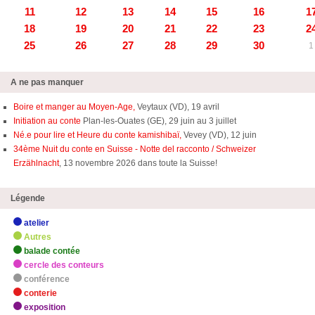
11
12
13
14
15
16
1
18
19
20
21
22
23
2
25
26
27
28
29
30
1
A ne pas manquer
Boire et manger au Moyen-Age,
Veytaux (VD), 19 avril
Initiation au conte
Plan-les-Ouates (GE), 29 juin au 3 juillet
Né.e pour lire et Heure du conte kamishibaï,
Vevey (VD), 12 juin
34ème Nuit du conte en Suisse - Notte del racconto / Schweizer
Erzählnacht
, 13 novembre 2026 dans toute la Suisse!
Légende
atelier
Autres
balade contée
cercle des conteurs
conférence
conterie
exposition