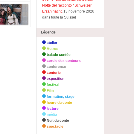
Notte del racconto / Schweizer
Erzählnacht
, 13 novembre 2026
dans toute la Suisse!
Légende
atelier
Autres
balade contée
cercle des conteurs
conférence
conterie
exposition
festival
Film
formation, stage
heure du conte
lecture
média
Nuit du conte
spectacle
zHighlights