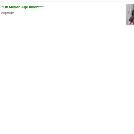
ve “Un Moyen Âge inventif!”
 Veytaux