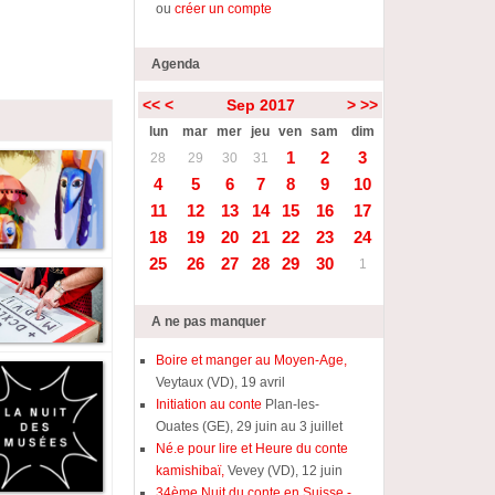
ou
créer un compte
Agenda
<<
<
Sep 2017
>
>>
lun
mar
mer
jeu
ven
sam
dim
1
2
3
28
29
30
31
4
5
6
7
8
9
10
11
12
13
14
15
16
17
18
19
20
21
22
23
24
25
26
27
28
29
30
1
A ne pas manquer
Boire et manger au Moyen-Age,
Veytaux (VD), 19 avril
Initiation au conte
Plan-les-
Ouates (GE), 29 juin au 3 juillet
Né.e pour lire et Heure du conte
kamishibaï,
Vevey (VD), 12 juin
34ème Nuit du conte en Suisse -