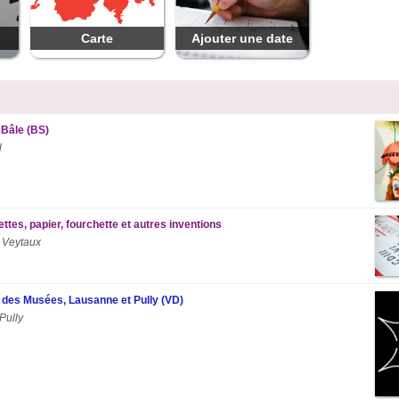
Carte
Ajouter une date
 Bâle (BS)
l
ttes, papier, fourchette et autres inventions
 Veytaux
t des Musées, Lausanne et Pully (VD)
Pully