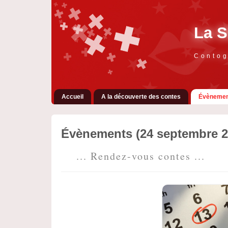
La S
Contog
Accueil
A la découverte des contes
Évènemen
Évènements (24 septembre 2
... Rendez-vous contes ...