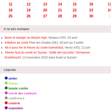
11
12
13
14
15
16
1
18
19
20
21
22
23
2
25
26
27
28
29
30
1
A ne pas manquer
Boire et manger au Moyen-Age,
Veytaux (VD), 19 avril
Initiation au conte
Plan-les-Ouates (GE), 29 juin au 3 juillet
Né.e pour lire et Heure du conte kamishibaï,
Vevey (VD), 12 juin
34ème Nuit du conte en Suisse - Notte del racconto / Schweizer
Erzählnacht
, 13 novembre 2026 dans toute la Suisse!
Légende
atelier
Autres
balade contée
cercle des conteurs
conférence
conterie
exposition