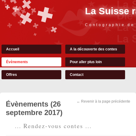
La Suisse 
Contographie de
Accueil
A la découverte des contes
Évènements
Pour aller plus loin
Offres
Contact
← Revenir à la page précédente
Évènements (26
septembre 2017)
... Rendez-vous contes ...