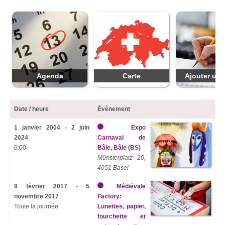
Agenda
Carte
Ajouter une
Date / heure
Évènement
1 janvier 2004 - 2 juin
Expo
2024
Carnaval de
0:00
Bâle, Bâle (BS)
Münsterplatz 20,
4051 Basel
9 février 2017 - 5
Médiévale
novembre 2017
Factory:
Toute la journée
Lunettes, papier,
fourchette et