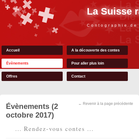
La Suisse 
Contographie de
Accueil
A la découverte des contes
Évènements
Pour aller plus loin
Offres
Contact
← Revenir à la page précédente
Évènements (2
octobre 2017)
... Rendez-vous contes ...