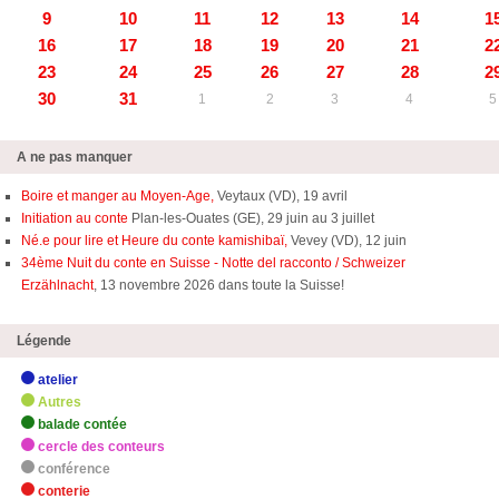
9
10
11
12
13
14
1
16
17
18
19
20
21
2
23
24
25
26
27
28
2
30
31
1
2
3
4
5
A ne pas manquer
Boire et manger au Moyen-Age,
Veytaux (VD), 19 avril
Initiation au conte
Plan-les-Ouates (GE), 29 juin au 3 juillet
Né.e pour lire et Heure du conte kamishibaï,
Vevey (VD), 12 juin
34ème Nuit du conte en Suisse - Notte del racconto / Schweizer
Erzählnacht
, 13 novembre 2026 dans toute la Suisse!
Légende
atelier
Autres
balade contée
cercle des conteurs
conférence
conterie