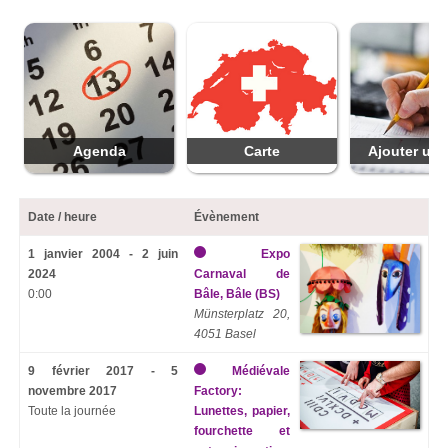
Agenda
Carte
Ajouter une
Date / heure
Évènement
1 janvier 2004 - 2 juin
Expo
2024
Carnaval de
0:00
Bâle, Bâle (BS)
Münsterplatz 20,
4051 Basel
9 février 2017 - 5
Médiévale
novembre 2017
Factory:
Toute la journée
Lunettes, papier,
fourchette et