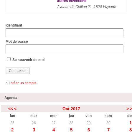
autres inventions
Avenue de Chillon 21, 1820 Veytaux
Identifiant
Mot de passe
Se souvenir de moi
ou
créer un compte
Agenda
<<
<
Oct 2017
>
lun
mar
mer
jeu
ven
sam
di
1
25
26
27
28
29
30
2
3
4
5
6
7
8