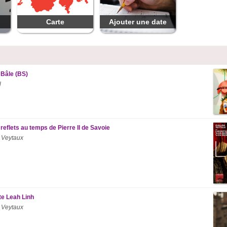
Carte
Ajouter une date
 Bâle (BS)
l
reflets au temps de Pierre II de Savoie
 Veytaux
ste Leah Linh
 Veytaux