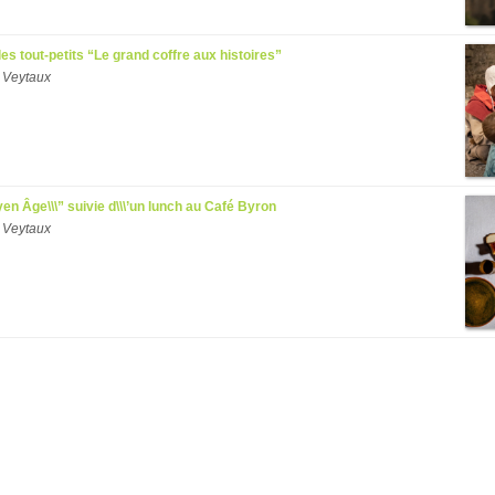
es tout-petits “Le grand coffre aux histoires”
 Veytaux
en Âge\\\” suivie d\\\’un lunch au Café Byron
 Veytaux