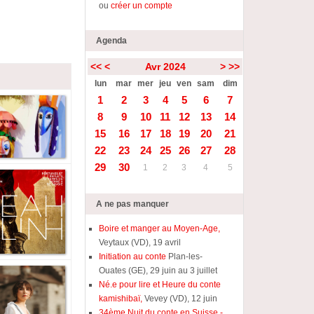
ou
créer un compte
Agenda
<<
<
Avr 2024
>
>>
lun
mar
mer
jeu
ven
sam
dim
1
2
3
4
5
6
7
8
9
10
11
12
13
14
15
16
17
18
19
20
21
22
23
24
25
26
27
28
29
30
1
2
3
4
5
A ne pas manquer
Boire et manger au Moyen-Age,
Veytaux (VD), 19 avril
Initiation au conte
Plan-les-
Ouates (GE), 29 juin au 3 juillet
Né.e pour lire et Heure du conte
kamishibaï,
Vevey (VD), 12 juin
34ème Nuit du conte en Suisse -