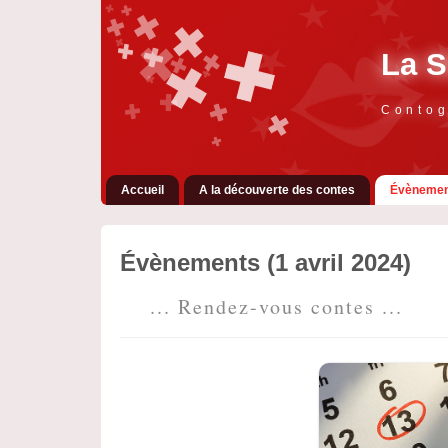
La S
Contog
Accueil
A la découverte des contes
Évènemen
Évènements (1 avril 2024)
... Rendez-vous contes ...