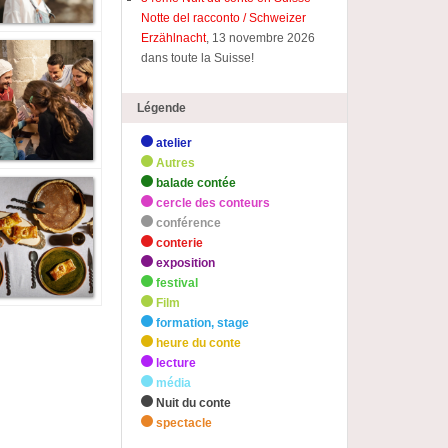
Notte del racconto / Schweizer
Erzählnacht
, 13 novembre 2026
dans toute la Suisse!
Légende
atelier
Autres
balade contée
cercle des conteurs
conférence
conterie
exposition
festival
Film
formation, stage
heure du conte
lecture
média
Nuit du conte
spectacle
zHighlights