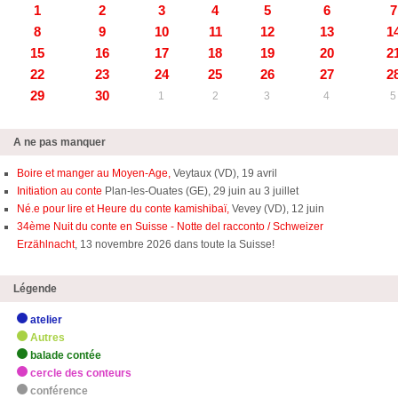
1
2
3
4
5
6
7
8
9
10
11
12
13
1
15
16
17
18
19
20
2
22
23
24
25
26
27
2
29
30
1
2
3
4
5
A ne pas manquer
Boire et manger au Moyen-Age,
Veytaux (VD), 19 avril
Initiation au conte
Plan-les-Ouates (GE), 29 juin au 3 juillet
Né.e pour lire et Heure du conte kamishibaï,
Vevey (VD), 12 juin
34ème Nuit du conte en Suisse - Notte del racconto / Schweizer
Erzählnacht
, 13 novembre 2026 dans toute la Suisse!
Légende
atelier
Autres
balade contée
cercle des conteurs
conférence