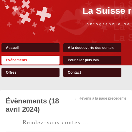
La Suisse 
Contographie de
Accueil
A la découverte des contes
Évènements
Pour aller plus loin
Offres
Contact
← Revenir à la page précédente
Évènements (18
avril 2024)
... Rendez-vous contes ...