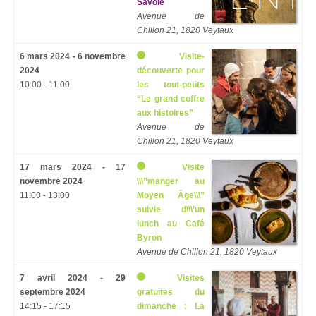
Savoie
Avenue de
Chillon 21, 1820 Veytaux
6 mars 2024 - 6 novembre
Visite-
2024
découverte pour
10:00 - 11:00
les tout-petits
“Le grand coffre
aux histoires”
Avenue de
Chillon 21, 1820 Veytaux
17 mars 2024 - 17
Visite
novembre 2024
\\\”manger au
11:00 - 13:00
Moyen Âge\\\”
suivie d\\\’un
lunch au Café
Byron
Avenue de Chillon 21, 1820 Veytaux
7 avril 2024 - 29
Visites
septembre 2024
gratuites du
14:15 - 17:15
dimanche : La