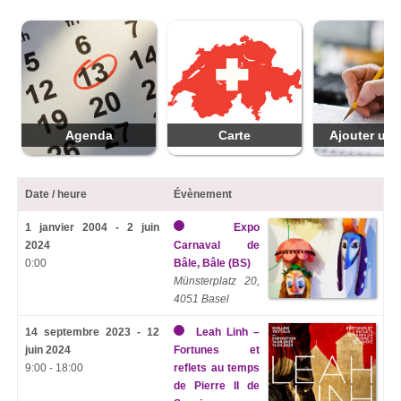
Agenda
Carte
Ajouter une
Date / heure
Évènement
1 janvier 2004 - 2 juin
Expo
2024
Carnaval de
0:00
Bâle, Bâle (BS)
Münsterplatz 20,
4051 Basel
14 septembre 2023 - 12
Leah Linh –
juin 2024
Fortunes et
9:00 - 18:00
reflets au temps
de Pierre II de