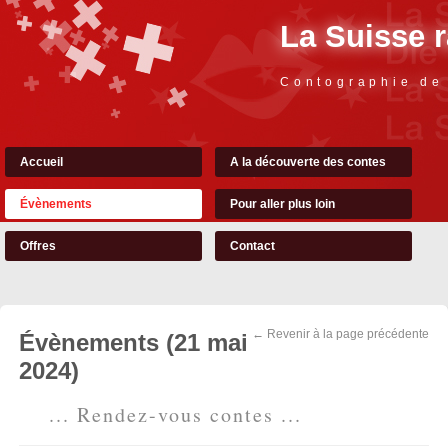
La Suisse 
Contographie de
Accueil
A la découverte des contes
Évènements
Pour aller plus loin
Offres
Contact
← Revenir à la page précédente
Évènements (21 mai
2024)
... Rendez-vous contes ...