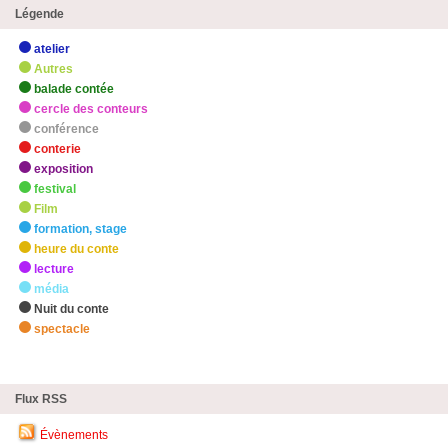
Légende
atelier
Autres
balade contée
cercle des conteurs
conférence
conterie
exposition
festival
Film
formation, stage
heure du conte
lecture
média
Nuit du conte
spectacle
zHighlights
Flux RSS
Évènements