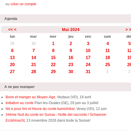
ou
créer un compte
Agenda
<<
<
Mai 2024
>
lun
mar
mer
jeu
ven
sam
di
1
2
3
4
5
29
30
6
7
8
9
10
11
1
13
14
15
16
17
18
1
20
21
22
23
24
25
2
27
28
29
30
31
1
2
A ne pas manquer
Boire et manger au Moyen-Age,
Veytaux (VD), 19 avril
Initiation au conte
Plan-les-Ouates (GE), 29 juin au 3 juillet
Né.e pour lire et Heure du conte kamishibaï,
Vevey (VD), 12 juin
34ème Nuit du conte en Suisse - Notte del racconto / Schweizer
Erzählnacht
, 13 novembre 2026 dans toute la Suisse!