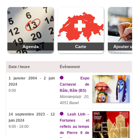
Agenda
Carte
Ajouter une
Date / heure
Évènement
1 janvier 2004 - 2 juin
Expo
2024
Carnaval de
0:00
Bâle, Bâle (BS)
Münsterplatz 20,
4051 Basel
14 septembre 2023 - 12
Leah Linh –
juin 2024
Fortunes et
9:00 - 18:00
reflets au temps
de Pierre II de