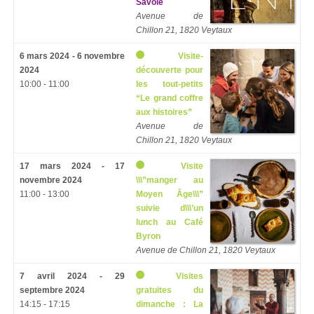
Savoie
Avenue de
Chillon 21, 1820 Veytaux
6 mars 2024 - 6 novembre
Visite-
2024
découverte pour
10:00 - 11:00
les tout-petits
“Le grand coffre
aux histoires”
Avenue de
Chillon 21, 1820 Veytaux
17 mars 2024 - 17
Visite
novembre 2024
\\\”manger au
11:00 - 13:00
Moyen Âge\\\”
suivie d\\\’un
lunch au Café
Byron
Avenue de Chillon 21, 1820 Veytaux
7 avril 2024 - 29
Visites
septembre 2024
gratuites du
14:15 - 17:15
dimanche : La