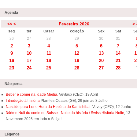
Agenda
<<
<
Fevereiro 2026
>
seg
ter
Casar
coleção
Sex
Sat
S
26
27
28
29
30
31
2
3
4
5
6
7
9
10
11
12
13
14
1
16
17
18
19
20
21
2
23
24
25
26
27
28
Não perca
Beber e comer na Idade Média,
Veytaux (CEO), 19 Abril
Introdução à história
Plan-les-Ouates (GE), 29 juin au 3 Julho
Nascido para Ler e Hora da História de Kamishibai,
Vevey (CEO), 12 Junho
34ème Nuit du conte en Suisse - Noite da história / Swiss História Noite
, 13
Novembro 2026 em toda a Suíça!
Légende