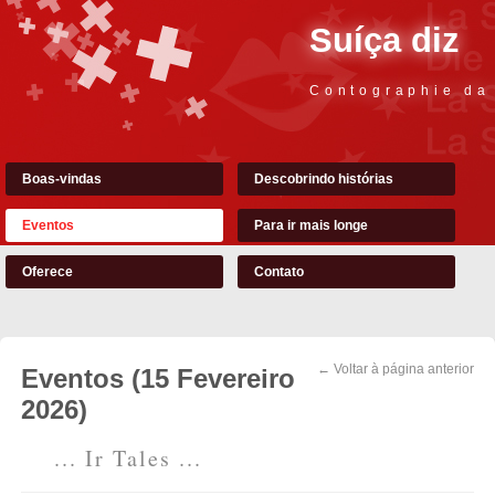
Suíça diz
Contographie da
Boas-vindas
Descobrindo histórias
Eventos
Para ir mais longe
Oferece
Contato
← Voltar à página anterior
Eventos (15 Fevereiro
2026)
... Ir Tales ...