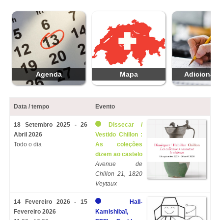
Agenda
Mapa
Adicionar 
Data / tempo
Evento
18 Setembro 2025 - 26
Dissecar /
Abril 2026
Vestido Chillon :
Todo o dia
As coleções
dizem ao castelo
Avenue de
Chillon 21, 1820
Veytaux
14 Fevereiro 2026 - 15
Hall-
Fevereiro 2026
Kamishibaï,