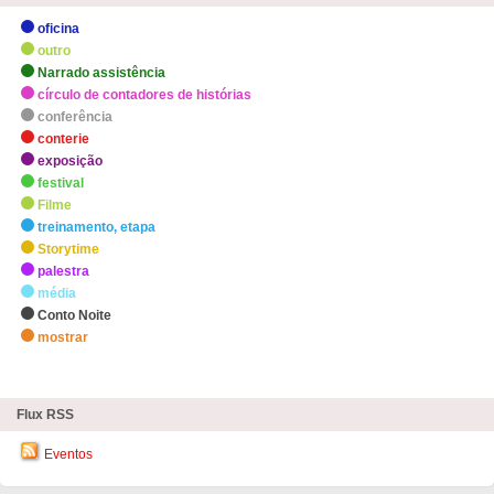
oficina
outro
Narrado assistência
círculo de contadores de histórias
conferência
conterie
exposição
festival
Filme
treinamento, etapa
Storytime
palestra
média
Conto Noite
mostrar
zHighlights
Flux RSS
Eventos