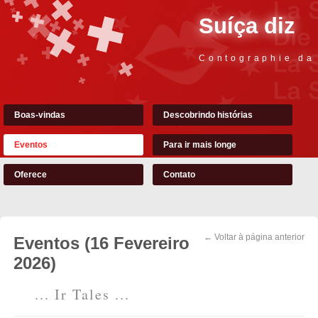
Suíça diz
Contographie da
Boas-vindas
Descobrindo histórias
Eventos
Para ir mais longe
Oferece
Contato
← Voltar à página anterior
Eventos (16 Fevereiro
2026)
... Ir Tales ...