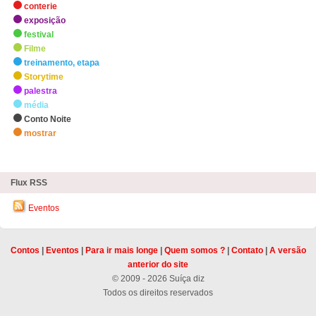
conterie
exposição
festival
Filme
treinamento, etapa
Storytime
palestra
média
Conto Noite
mostrar
zHighlights
Flux RSS
Eventos
Contos
|
Eventos
|
Para ir mais longe
|
Quem somos ?
|
Contato
|
A versão
anterior do site
© 2009 - 2026 Suíça diz
Todos os direitos reservados