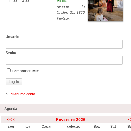
11:00 - 13:00
Média
Avenue de
Chillon 21, 1820
Veytaux
Usuário
Senha
Lembrar de Mim
ou
criar uma conta
Agenda
<<
<
Fevereiro 2026
>
seg
ter
Casar
coleção
Sex
Sat
S