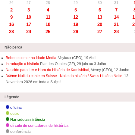
26
27
28
29
30
31
2
3
4
5
6
7
9
10
11
12
13
14
1
16
17
18
19
20
21
2
23
24
25
26
27
28
Não perca
Beber e comer na Idade Média,
Veytaux (CEO), 19 Abril
Introdução à história
Plan-les-Ouates (GE), 29 juin au 3 Julho
Nascido para Ler e Hora da História de Kamishibai,
Vevey (CEO), 12 Junho
34ème Nuit du conte en Suisse - Noite da história / Swiss História Noite
, 13
Novembro 2026 em toda a Suíça!
Légende
oficina
outro
Narrado assistência
círculo de contadores de histórias
conferência