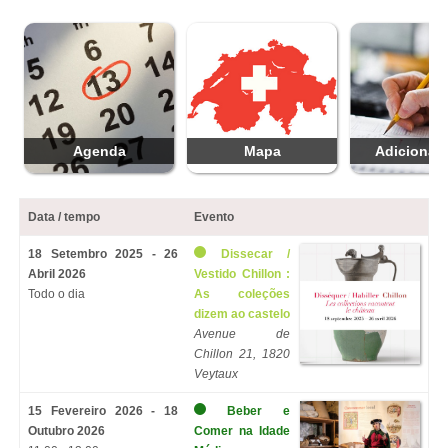
Agenda
Mapa
Adicionar 
Data / tempo
Evento
18 Setembro 2025 - 26
Dissecar /
Abril 2026
Vestido Chillon :
Todo o dia
As coleções
dizem ao castelo
Avenue de
Chillon 21, 1820
Veytaux
15 Fevereiro 2026 - 18
Beber e
Outubro 2026
Comer na Idade