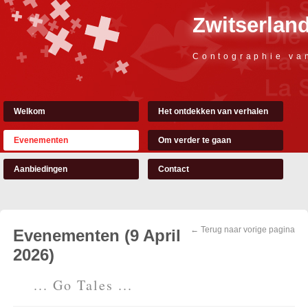
Zwitserland
Contographie va
Welkom
Het ontdekken van verhalen
Evenementen
Om verder te gaan
Aanbiedingen
Contact
← Terug naar vorige pagina
Evenementen (9 April
2026)
... Go Tales ...