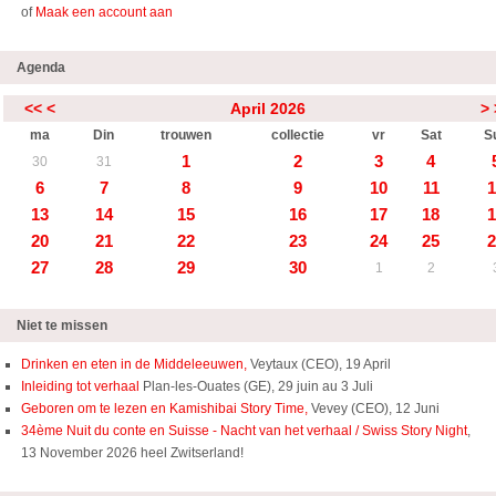
of
Maak een account aan
Agenda
<<
<
April 2026
>
ma
Din
trouwen
collectie
vr
Sat
S
1
2
3
4
30
31
6
7
8
9
10
11
1
13
14
15
16
17
18
1
20
21
22
23
24
25
2
27
28
29
30
1
2
Niet te missen
Drinken en eten in de Middeleeuwen,
Veytaux (CEO), 19 April
Inleiding tot verhaal
Plan-les-Ouates (GE), 29 juin au 3 Juli
Geboren om te lezen en Kamishibai Story Time,
Vevey (CEO), 12 Juni
34ème Nuit du conte en Suisse - Nacht van het verhaal / Swiss Story Night
,
13 November 2026 heel Zwitserland!