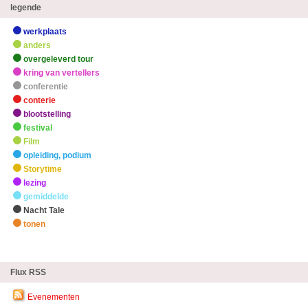
legende
werkplaats
anders
overgeleverd tour
kring van vertellers
conferentie
conterie
blootstelling
festival
Film
opleiding, podium
Storytime
lezing
gemiddelde
Nacht Tale
tonen
zHighlights
Flux RSS
Evenementen