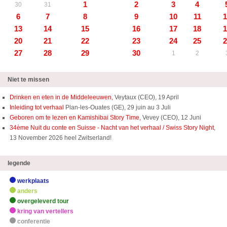
1
2
3
4
30
31
6
7
8
9
10
11
1
13
14
15
16
17
18
1
20
21
22
23
24
25
2
27
28
29
30
1
2
Niet te missen
Drinken en eten in de Middeleeuwen,
Veytaux (CEO), 19 April
Inleiding tot verhaal
Plan-les-Ouates (GE), 29 juin au 3 Juli
Geboren om te lezen en Kamishibai Story Time,
Vevey (CEO), 12 Juni
34ème Nuit du conte en Suisse - Nacht van het verhaal / Swiss Story Night
,
13 November 2026 heel Zwitserland!
legende
werkplaats
anders
overgeleverd tour
kring van vertellers
conferentie