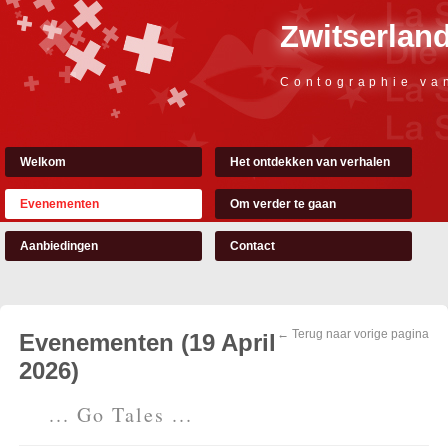
Zwitserland
Contographie va
Welkom
Het ontdekken van verhalen
Evenementen
Om verder te gaan
Aanbiedingen
Contact
← Terug naar vorige pagina
Evenementen (19 April
2026)
... Go Tales ...