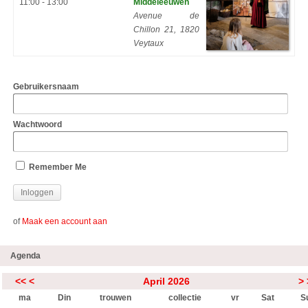
11:00 - 13:00
Middeleeuwen
Avenue de
Chillon 21, 1820
Veytaux
Gebruikersnaam
Wachtwoord
Remember Me
of
Maak een account aan
Agenda
<<
<
April 2026
>
ma
Din
trouwen
collectie
vr
Sat
S