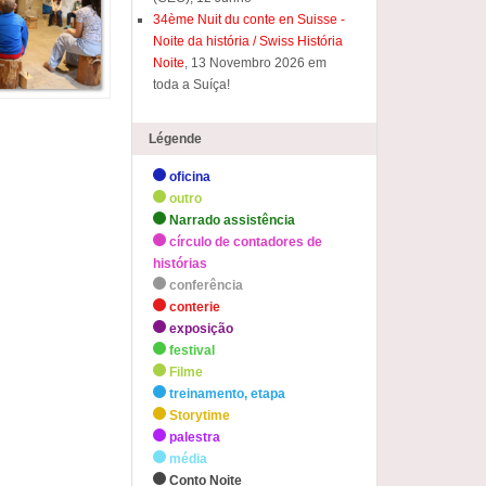
34ème Nuit du conte en Suisse -
Noite da história / Swiss História
Noite
, 13 Novembro 2026 em
toda a Suíça!
Légende
oficina
outro
Narrado assistência
círculo de contadores de
histórias
conferência
conterie
exposição
festival
Filme
treinamento, etapa
Storytime
palestra
média
Conto Noite