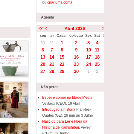
ou
criar uma conta
Agenda
<<
<
Abril 2026
>
>>
seg
ter
Casar
coleção
Sex
Sat
Sun
1
2
3
4
5
30
31
6
7
8
9
10
11
12
13
14
15
16
17
18
19
20
21
22
23
24
25
26
27
28
29
30
1
2
3
Não perca
Beber e comer na Idade Média,
Veytaux (CEO), 19 Abril
Introdução à história
Plan-les-
Ouates (GE), 29 juin au 3 Julho
Nascido para Ler e Hora da
História de Kamishibai,
Vevey
(CEO), 12 Junho