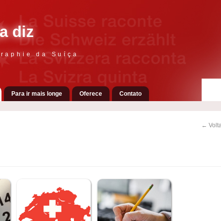
a diz
raphie da Suíça
Para ir mais longe
Oferece
Contato
← Volta