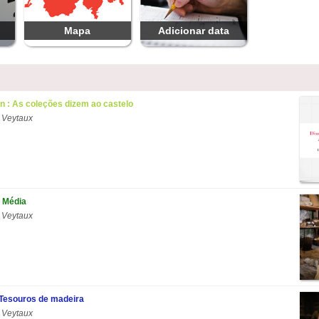
Mapa
Adicionar data
on : As coleções dizem ao castelo
 Veytaux
 Média
 Veytaux
 Tesouros de madeira
 Veytaux