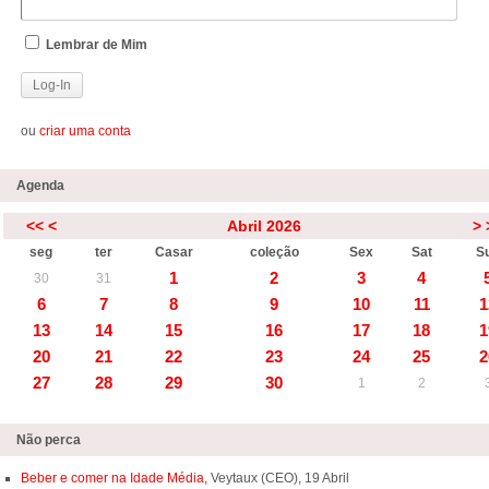
Lembrar de Mim
ou
criar uma conta
Agenda
<<
<
Abril 2026
>
seg
ter
Casar
coleção
Sex
Sat
S
1
2
3
4
30
31
6
7
8
9
10
11
1
13
14
15
16
17
18
1
20
21
22
23
24
25
2
27
28
29
30
1
2
Não perca
Beber e comer na Idade Média,
Veytaux (CEO), 19 Abril