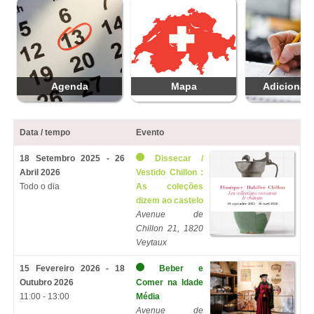
Agenda
Mapa
Adicionar 
Data / tempo
Evento
18 Setembro 2025 - 26
Dissecar /
Abril 2026
Vestido Chillon :
Todo o dia
As coleções
dizem ao castelo
Avenue de
Chillon 21, 1820
Veytaux
15 Fevereiro 2026 - 18
Beber e
Outubro 2026
Comer na Idade
11:00 - 13:00
Média
Avenue de