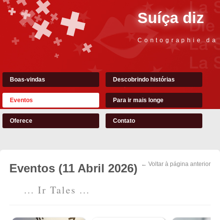
Suíça diz
Contographie da
Boas-vindas
Descobrindo histórias
Eventos
Para ir mais longe
Oferece
Contato
← Voltar à página anterior
Eventos (11 Abril 2026)
... Ir Tales ...