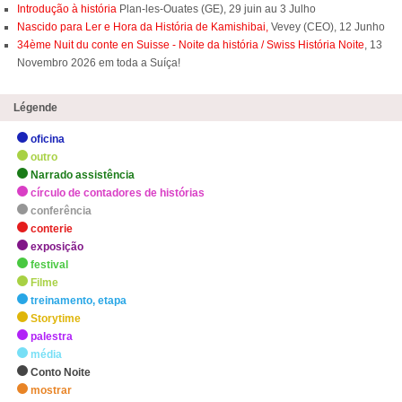
Introdução à história
Plan-les-Ouates (GE), 29 juin au 3 Julho
Nascido para Ler e Hora da História de Kamishibai,
Vevey (CEO), 12 Junho
34ème Nuit du conte en Suisse - Noite da história / Swiss História Noite
, 13
Novembro 2026 em toda a Suíça!
Légende
oficina
outro
Narrado assistência
círculo de contadores de histórias
conferência
conterie
exposição
festival
Filme
treinamento, etapa
Storytime
palestra
média
Conto Noite
mostrar