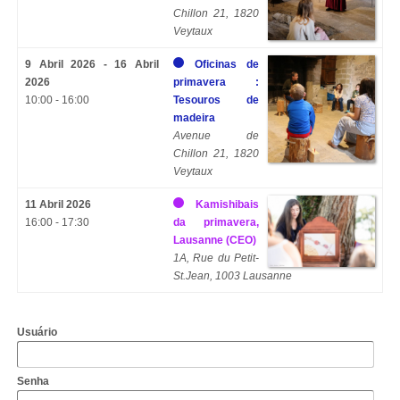
Chillon 21, 1820
Veytaux
9 Abril 2026 - 16 Abril
Oficinas de
2026
primavera :
10:00 - 16:00
Tesouros de
madeira
Avenue de
Chillon 21, 1820
Veytaux
11 Abril 2026
Kamishibais
16:00 - 17:30
da primavera,
Lausanne (CEO)
1A, Rue du Petit-
St.Jean, 1003 Lausanne
Usuário
Senha