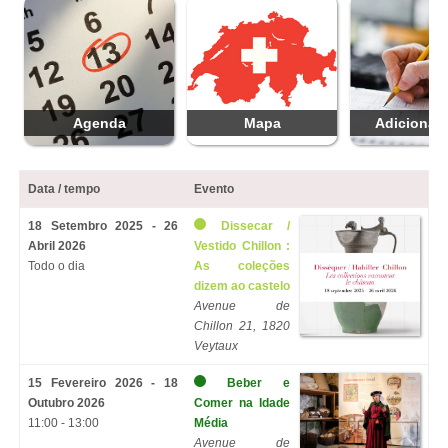
Agenda
Mapa
Adicionar 
Data / tempo
Evento
18 Setembro 2025 - 26
Dissecar /
Abril 2026
Vestido Chillon :
Todo o dia
As coleções
dizem ao castelo
Avenue de
Chillon 21, 1820
Veytaux
15 Fevereiro 2026 - 18
Beber e
Outubro 2026
Comer na Idade
11:00 - 13:00
Média
Avenue de