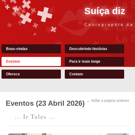
Suíça diz
Contographie da
Boas-vindas
Descobrindo histórias
Eventos
Para ir mais longe
Oferece
Contato
← Voltar à página anterior
Eventos (23 Abril 2026)
... Ir Tales ...