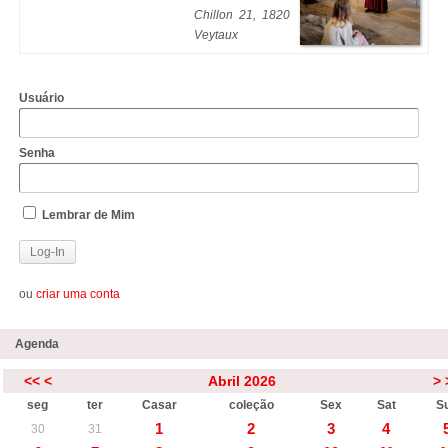
Chillon 21, 1820
Veytaux
Usuário
Senha
Lembrar de Mim
ou
criar uma conta
Agenda
<<
<
Abril 2026
>
seg
ter
Casar
coleção
Sex
Sat
S
1
2
3
4
30
31