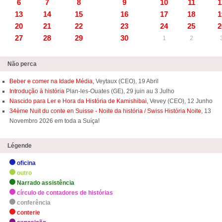
6
7
8
9
10
11
1
13
14
15
16
17
18
1
20
21
22
23
24
25
2
27
28
29
30
1
2
Não perca
Beber e comer na Idade Média,
Veytaux (CEO), 19 Abril
Introdução à história
Plan-les-Ouates (GE), 29 juin au 3 Julho
Nascido para Ler e Hora da História de Kamishibai,
Vevey (CEO), 12 Junho
34ème Nuit du conte en Suisse - Noite da história / Swiss História Noite
, 13
Novembro 2026 em toda a Suíça!
Légende
oficina
outro
Narrado assistência
círculo de contadores de histórias
conferência
conterie