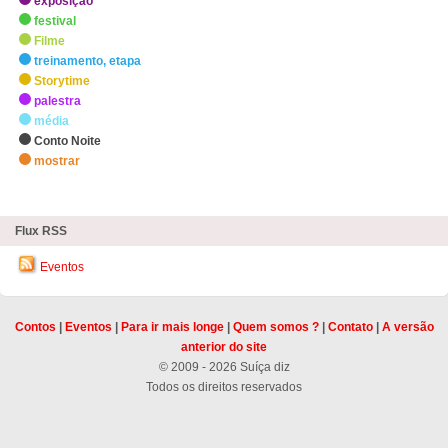
exposição
festival
Filme
treinamento, etapa
Storytime
palestra
média
Conto Noite
mostrar
zHighlights
Flux RSS
Eventos
Contos
|
Eventos
|
Para ir mais longe
|
Quem somos ?
|
Contato
|
A versão
anterior do site
© 2009 - 2026 Suíça diz
Todos os direitos reservados