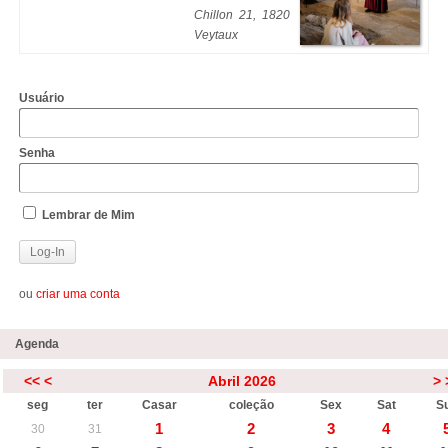
Chillon 21, 1820
Veytaux
Usuário
Senha
Lembrar de Mim
ou
criar uma conta
Agenda
<<
<
Abril 2026
>
seg
ter
Casar
coleção
Sex
Sat
S
1
2
3
4
30
31