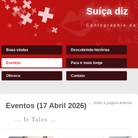
Suíça diz
Contographie da
Boas-vindas
Descobrindo histórias
Eventos
Para ir mais longe
Oferece
Contato
← Voltar à página anterior
Eventos (17 Abril 2026)
... Ir Tales ...