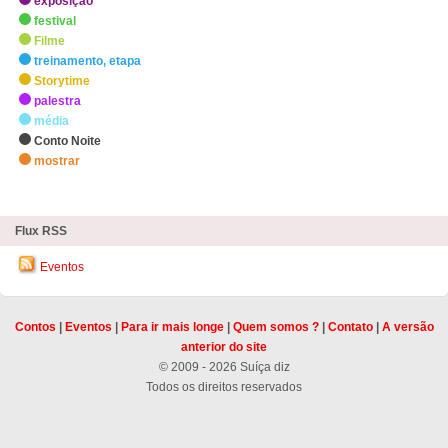
exposição
festival
Filme
treinamento, etapa
Storytime
palestra
média
Conto Noite
mostrar
zHighlights
Flux RSS
Eventos
Contos
|
Eventos
|
Para ir mais longe
|
Quem somos ?
|
Contato
|
A versão
anterior do site
© 2009 - 2026 Suíça diz
Todos os direitos reservados