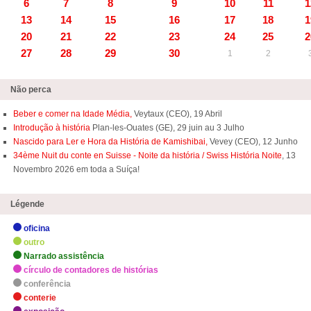
6
7
8
9
10
11
1
13
14
15
16
17
18
1
20
21
22
23
24
25
2
27
28
29
30
1
2
Não perca
Beber e comer na Idade Média,
Veytaux (CEO), 19 Abril
Introdução à história
Plan-les-Ouates (GE), 29 juin au 3 Julho
Nascido para Ler e Hora da História de Kamishibai,
Vevey (CEO), 12 Junho
34ème Nuit du conte en Suisse - Noite da história / Swiss História Noite
, 13
Novembro 2026 em toda a Suíça!
Légende
oficina
outro
Narrado assistência
círculo de contadores de histórias
conferência
conterie