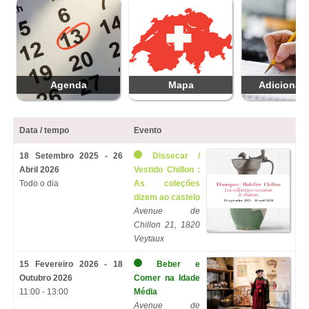
Agenda
Mapa
Adicionar 
Data / tempo
Evento
18 Setembro 2025 - 26
Dissecar /
Abril 2026
Vestido Chillon :
Todo o dia
As coleções
dizem ao castelo
Avenue de
Chillon 21, 1820
Veytaux
15 Fevereiro 2026 - 18
Beber e
Outubro 2026
Comer na Idade
11:00 - 13:00
Média
Avenue de