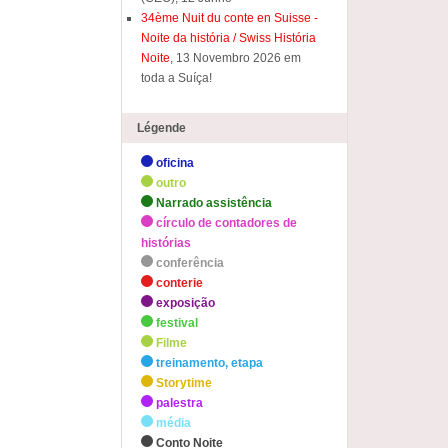
34ème Nuit du conte en Suisse -
Noite da história / Swiss História
Noite
, 13 Novembro 2026 em
toda a Suíça!
Légende
oficina
outro
Narrado assistência
círculo de contadores de
histórias
conferência
conterie
exposição
festival
Filme
treinamento, etapa
Storytime
palestra
média
Conto Noite