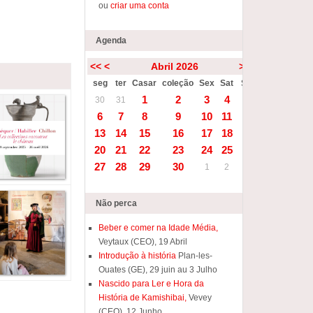
ou
criar uma conta
Agenda
<<
<
Abril 2026
>
>>
seg
ter
Casar
coleção
Sex
Sat
Sun
1
2
3
4
5
30
31
6
7
8
9
10
11
12
13
14
15
16
17
18
19
20
21
22
23
24
25
26
27
28
29
30
1
2
3
Não perca
Beber e comer na Idade Média,
Veytaux (CEO), 19 Abril
Introdução à história
Plan-les-
Ouates (GE), 29 juin au 3 Julho
Nascido para Ler e Hora da
História de Kamishibai,
Vevey
(CEO), 12 Junho