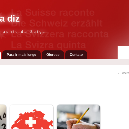
a diz
raphie da Suíça
Para ir mais longe
Oferece
Contato
← Volta