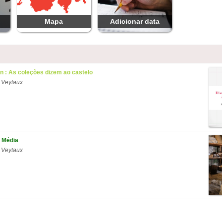
Mapa
Adicionar data
on : As coleções dizem ao castelo
 Veytaux
 Média
 Veytaux