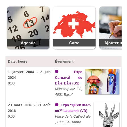
Agenda
Carte
Ajouter une
Date / heure
Évènement
1 janvier 2004 - 2 juin
Expo
2024
Carnaval de
0:00
Bâle, Bâle (BS)
Münsterplatz 20,
4051 Basel
23 mars 2016 - 21 août
Expo “Qu’en lira-t-
2016
on?” Lausanne (VD)
0:00
Place de la Cathédrale
, 1005 Lausanne