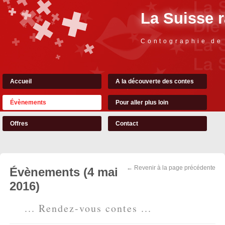
La Suisse 
Contographie de
Accueil
A la découverte des contes
Évènements
Pour aller plus loin
Offres
Contact
← Revenir à la page précédente
Évènements (4 mai
2016)
... Rendez-vous contes ...