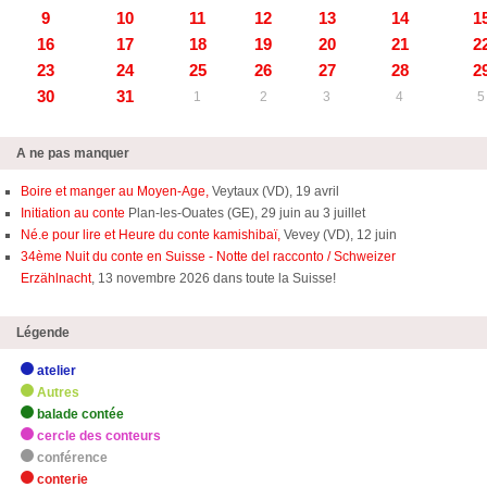
9
10
11
12
13
14
1
16
17
18
19
20
21
2
23
24
25
26
27
28
2
30
31
1
2
3
4
5
A ne pas manquer
Boire et manger au Moyen-Age,
Veytaux (VD), 19 avril
Initiation au conte
Plan-les-Ouates (GE), 29 juin au 3 juillet
Né.e pour lire et Heure du conte kamishibaï,
Vevey (VD), 12 juin
34ème Nuit du conte en Suisse - Notte del racconto / Schweizer
Erzählnacht
, 13 novembre 2026 dans toute la Suisse!
Légende
atelier
Autres
balade contée
cercle des conteurs
conférence
conterie