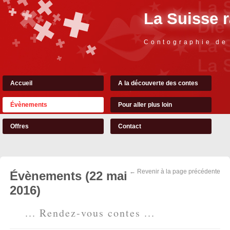
La Suisse 
Contographie de
Accueil
A la découverte des contes
Évènements
Pour aller plus loin
Offres
Contact
← Revenir à la page précédente
Évènements (22 mai
2016)
... Rendez-vous contes ...