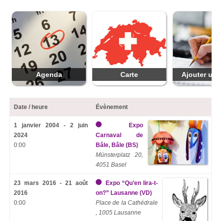
Agenda
Carte
Ajouter une
Date / heure
Évènement
1 janvier 2004 - 2 juin
Expo
2024
Carnaval de
0:00
Bâle, Bâle (BS)
Münsterplatz 20,
4051 Basel
23 mars 2016 - 21 août
Expo “Qu’en lira-t-
2016
on?” Lausanne (VD)
0:00
Place de la Cathédrale
, 1005 Lausanne