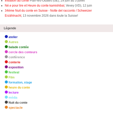
Initiation au conte
Plan-les-Ouates (GE), 29 juin au 3 juillet
Né.e pour lire et Heure du conte kamishibaï,
Vevey (VD), 12 juin
34ème Nuit du conte en Suisse - Notte del racconto / Schweizer
Erzählnacht
, 13 novembre 2026 dans toute la Suisse!
Légende
atelier
Autres
balade contée
cercle des conteurs
conférence
conterie
exposition
festival
Film
formation, stage
heure du conte
lecture
média
Nuit du conte
spectacle
zHighlights