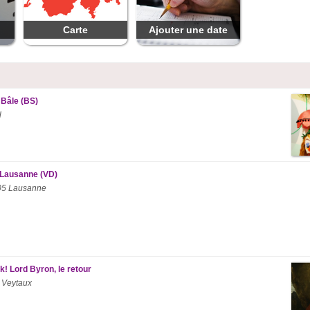
Carte
Ajouter une date
 Bâle (BS)
l
” Lausanne (VD)
005 Lausanne
! Lord Byron, le retour
 Veytaux