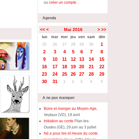
ou
créer un compte
Agenda
<<
<
Mai 2016
>
>>
lun
mar
mer
jeu
ven
sam
dim
1
25
26
27
28
29
30
2
3
4
5
6
7
8
9
10
11
12
13
14
15
16
17
18
19
20
21
22
23
24
25
26
27
28
29
30
31
1
2
3
4
5
A ne pas manquer
Boire et manger au Moyen-Age,
Veytaux (VD), 19 avril
Initiation au conte
Plan-les-
Ouates (GE), 29 juin au 3 juillet
Né.e pour lire et Heure du conte