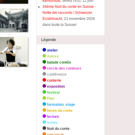
kamishibaï,
Vevey (VD), 12 juin
34ème Nuit du conte en Suisse -
Notte del racconto / Schweizer
Erzählnacht
, 13 novembre 2026
dans toute la Suisse!
Légende
atelier
Autres
balade contée
cercle des conteurs
conférence
conterie
exposition
festival
Film
formation, stage
heure du conte
lecture
média
Nuit du conte
spectacle