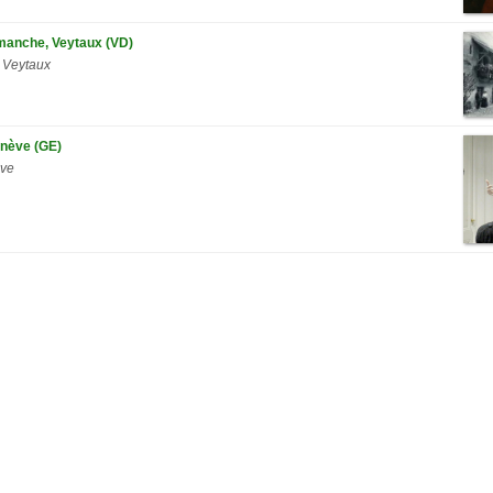
imanche, Veytaux (VD)
 Veytaux
enève (GE)
ève