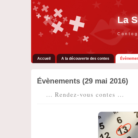
La S
Contog
Accueil
A la découverte des contes
Évènemen
Évènements (29 mai 2016)
... Rendez-vous contes ...