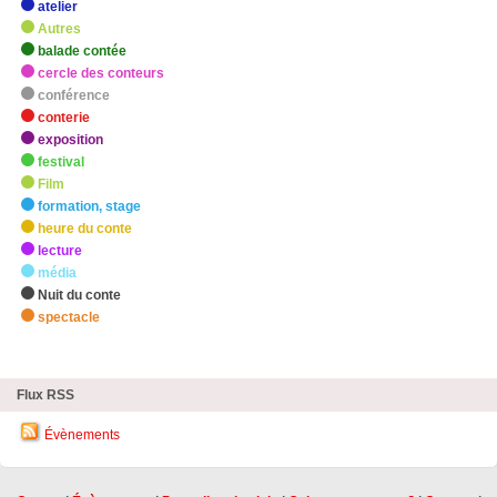
atelier
Autres
balade contée
cercle des conteurs
conférence
conterie
exposition
festival
Film
formation, stage
heure du conte
lecture
média
Nuit du conte
spectacle
zHighlights
Flux RSS
Évènements