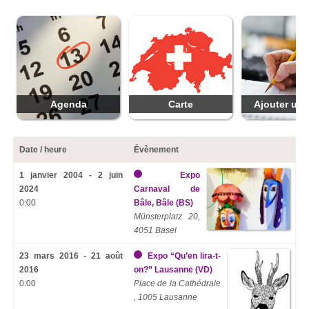
Agenda
Carte
Ajouter une
Date / heure
Évènement
1 janvier 2004 - 2 juin
Expo
2024
Carnaval de
0:00
Bâle, Bâle (BS)
Münsterplatz 20,
4051 Basel
23 mars 2016 - 21 août
Expo “Qu’en lira-t-
2016
on?” Lausanne (VD)
0:00
Place de la Cathédrale
, 1005 Lausanne