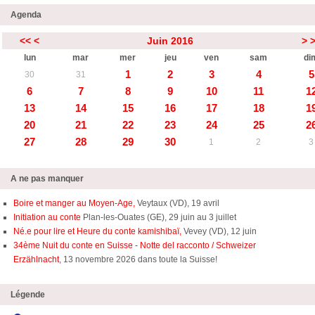
Agenda
<<
<
Juin 2016
>
lun
mar
mer
jeu
ven
sam
di
1
2
3
4
5
30
31
6
7
8
9
10
11
1
13
14
15
16
17
18
1
20
21
22
23
24
25
2
27
28
29
30
1
2
3
A ne pas manquer
Boire et manger au Moyen-Age,
Veytaux (VD), 19 avril
Initiation au conte
Plan-les-Ouates (GE), 29 juin au 3 juillet
Né.e pour lire et Heure du conte kamishibaï,
Vevey (VD), 12 juin
34ème Nuit du conte en Suisse - Notte del racconto / Schweizer
Erzählnacht
, 13 novembre 2026 dans toute la Suisse!
Légende