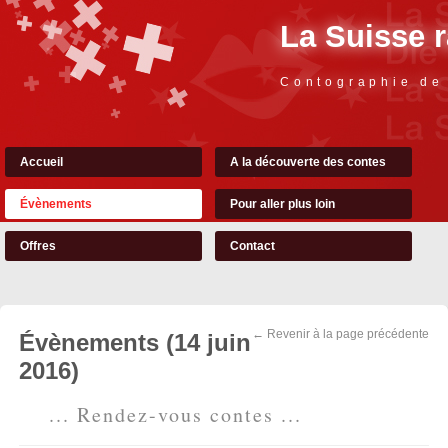
La Suisse 
Contographie de
Accueil
A la découverte des contes
Évènements
Pour aller plus loin
Offres
Contact
← Revenir à la page précédente
Évènements (14 juin
2016)
... Rendez-vous contes ...