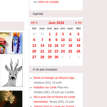
ou
créer un compte
Agenda
<<
<
Juin 2016
>
>>
lun
mar
mer
jeu
ven
sam
dim
1
2
3
4
5
30
31
6
7
8
9
10
11
12
13
14
15
16
17
18
19
20
21
22
23
24
25
26
27
28
29
30
1
2
3
A ne pas manquer
Boire et manger au Moyen-Age,
Veytaux (VD), 19 avril
Initiation au conte
Plan-les-
Ouates (GE), 29 juin au 3 juillet
Né.e pour lire et Heure du conte
kamishibaï,
Vevey (VD), 12 juin
34ème Nuit du conte en Suisse -