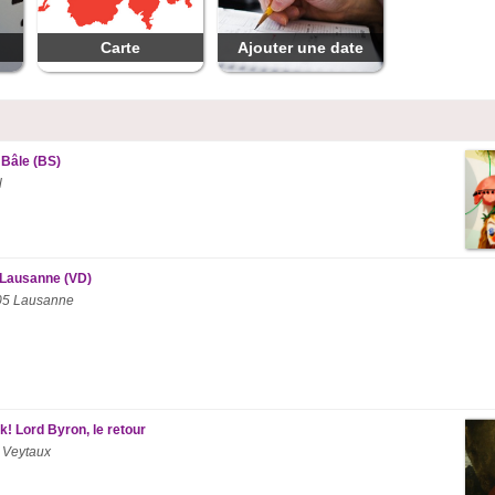
Carte
Ajouter une date
 Bâle (BS)
l
” Lausanne (VD)
005 Lausanne
! Lord Byron, le retour
 Veytaux