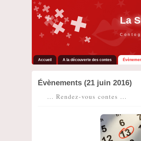
La S
Contog
Accueil
A la découverte des contes
Évènemen
Évènements (21 juin 2016)
... Rendez-vous contes ...