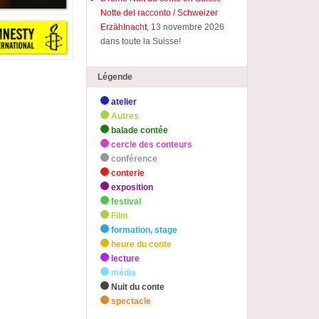
Notte del racconto / Schweizer
Erzählnacht
, 13 novembre 2026
dans toute la Suisse!
Légende
atelier
Autres
balade contée
cercle des conteurs
conférence
conterie
exposition
festival
Film
formation, stage
heure du conte
lecture
média
Nuit du conte
spectacle
zHighlights