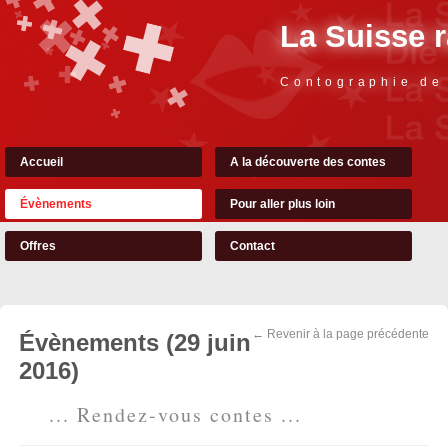
La Suisse 
Contographie de
Accueil
A la découverte des contes
Évènements
Pour aller plus loin
Offres
Contact
← Revenir à la page précédente
Évènements (29 juin
2016)
... Rendez-vous contes ...