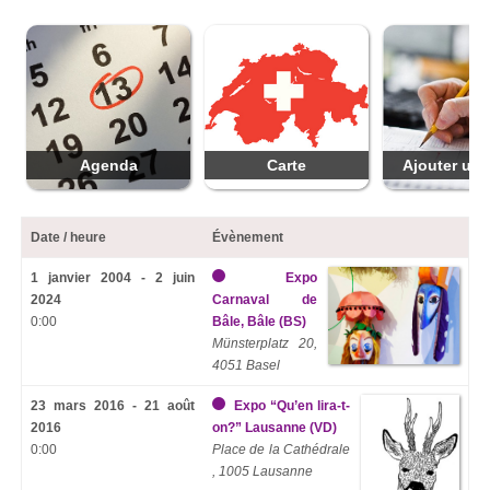
Agenda
Carte
Ajouter une
Date / heure
Évènement
1 janvier 2004 - 2 juin
Expo
2024
Carnaval de
0:00
Bâle, Bâle (BS)
Münsterplatz 20,
4051 Basel
23 mars 2016 - 21 août
Expo “Qu’en lira-t-
2016
on?” Lausanne (VD)
0:00
Place de la Cathédrale
, 1005 Lausanne