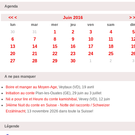
Agenda
<<
<
Juin 2016
>
lun
mar
mer
jeu
ven
sam
di
1
2
3
4
5
30
31
6
7
8
9
10
11
1
13
14
15
16
17
18
1
20
21
22
23
24
25
2
27
28
29
30
1
2
3
A ne pas manquer
Boire et manger au Moyen-Age,
Veytaux (VD), 19 avril
Initiation au conte
Plan-les-Ouates (GE), 29 juin au 3 juillet
Né.e pour lire et Heure du conte kamishibaï,
Vevey (VD), 12 juin
34ème Nuit du conte en Suisse - Notte del racconto / Schweizer
Erzählnacht
, 13 novembre 2026 dans toute la Suisse!
Légende