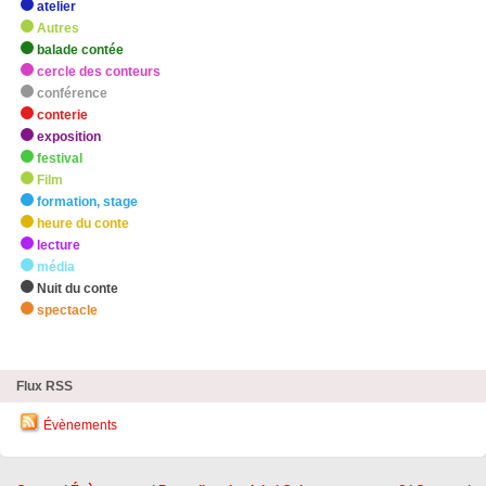
atelier
Autres
balade contée
cercle des conteurs
conférence
conterie
exposition
festival
Film
formation, stage
heure du conte
lecture
média
Nuit du conte
spectacle
zHighlights
Flux RSS
Évènements