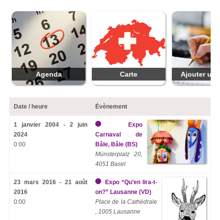
Agenda
Carte
Ajouter une
Date / heure
Évènement
1 janvier 2004 - 2 juin
Expo
2024
Carnaval de
0:00
Bâle, Bâle (BS)
Münsterplatz 20,
4051 Basel
23 mars 2016 - 21 août
Expo “Qu’en lira-t-
2016
on?” Lausanne (VD)
0:00
Place de la Cathédrale
, 1005 Lausanne