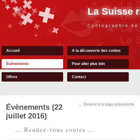
La Suisse 
Contographie de
Accueil
A la découverte des contes
Évènements
Pour aller plus loin
Offres
Contact
← Revenir à la page précédente
Évènements (22
juillet 2016)
... Rendez-vous contes ...