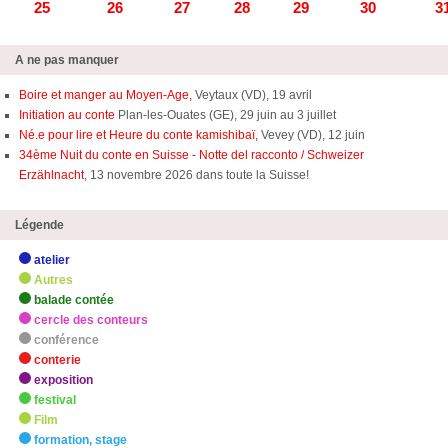
25
26
27
28
29
30
3
A ne pas manquer
Boire et manger au Moyen-Age,
Veytaux (VD), 19 avril
Initiation au conte
Plan-les-Ouates (GE), 29 juin au 3 juillet
Né.e pour lire et Heure du conte kamishibaï,
Vevey (VD), 12 juin
34ème Nuit du conte en Suisse - Notte del racconto / Schweizer
Erzählnacht
, 13 novembre 2026 dans toute la Suisse!
Légende
atelier
Autres
balade contée
cercle des conteurs
conférence
conterie
exposition
festival
Film
formation, stage