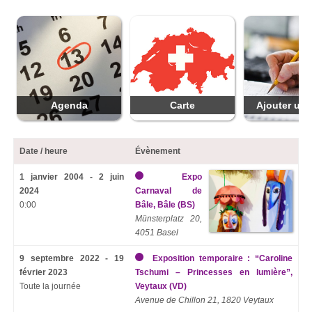
Agenda
Carte
Ajouter une
Date / heure
Évènement
1 janvier 2004 - 2 juin
Expo
2024
Carnaval de
0:00
Bâle, Bâle (BS)
Münsterplatz 20,
4051 Basel
9 septembre 2022 - 19
Exposition temporaire : “Caroline
février 2023
Tschumi – Princesses en lumière”,
Toute la journée
Veytaux (VD)
Avenue de Chillon 21, 1820 Veytaux