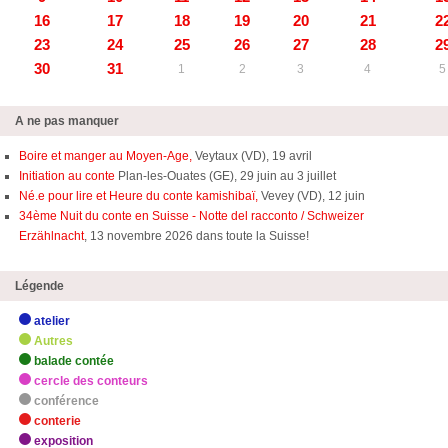
16
17
18
19
20
21
2
23
24
25
26
27
28
2
30
31
1
2
3
4
5
A ne pas manquer
Boire et manger au Moyen-Age,
Veytaux (VD), 19 avril
Initiation au conte
Plan-les-Ouates (GE), 29 juin au 3 juillet
Né.e pour lire et Heure du conte kamishibaï,
Vevey (VD), 12 juin
34ème Nuit du conte en Suisse - Notte del racconto / Schweizer
Erzählnacht
, 13 novembre 2026 dans toute la Suisse!
Légende
atelier
Autres
balade contée
cercle des conteurs
conférence
conterie
exposition