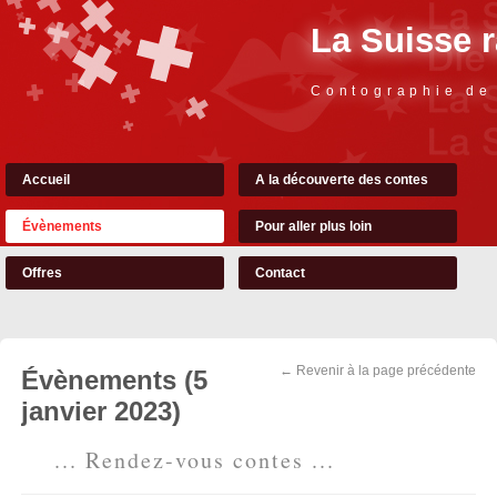
La Suisse 
Contographie de
Accueil
A la découverte des contes
Évènements
Pour aller plus loin
Offres
Contact
← Revenir à la page précédente
Évènements (5
janvier 2023)
... Rendez-vous contes ...