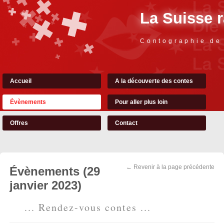
La Suisse 
Contographie de
Accueil
A la découverte des contes
Évènements
Pour aller plus loin
Offres
Contact
← Revenir à la page précédente
Évènements (29
janvier 2023)
... Rendez-vous contes ...