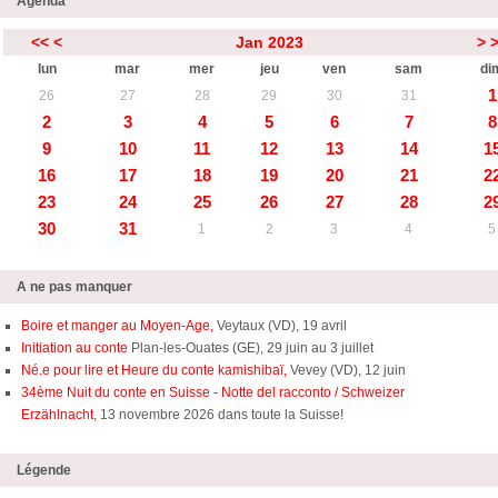
Agenda
<<
<
Jan 2023
>
lun
mar
mer
jeu
ven
sam
di
1
26
27
28
29
30
31
2
3
4
5
6
7
8
9
10
11
12
13
14
1
16
17
18
19
20
21
2
23
24
25
26
27
28
2
30
31
1
2
3
4
5
A ne pas manquer
Boire et manger au Moyen-Age,
Veytaux (VD), 19 avril
Initiation au conte
Plan-les-Ouates (GE), 29 juin au 3 juillet
Né.e pour lire et Heure du conte kamishibaï,
Vevey (VD), 12 juin
34ème Nuit du conte en Suisse - Notte del racconto / Schweizer
Erzählnacht
, 13 novembre 2026 dans toute la Suisse!
Légende