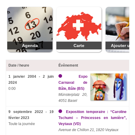
Agenda
Carte
Ajouter une
Date / heure
Évènement
1 janvier 2004 - 2 juin
Expo
2024
Carnaval de
0:00
Bâle, Bâle (BS)
Münsterplatz 20,
4051 Basel
9 septembre 2022 - 19
Exposition temporaire : “Caroline
février 2023
Tschumi – Princesses en lumière”,
Toute la journée
Veytaux (VD)
Avenue de Chillon 21, 1820 Veytaux