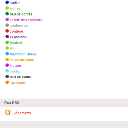
atelier
Autres
balade contée
cercle des conteurs
conférence
conterie
exposition
festival
Film
formation, stage
heure du conte
lecture
média
Nuit du conte
spectacle
zHighlights
Flux RSS
Évènements