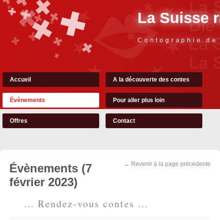
La Suisse 
Contographie de
Accueil
A la découverte des contes
Évènements
Pour aller plus loin
Offres
Contact
← Revenir à la page précédente
Évènements (7
février 2023)
... Rendez-vous contes ...