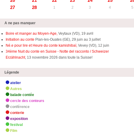
20
21
22
23
24
25
2
27
28
1
2
3
4
5
A ne pas manquer
Boire et manger au Moyen-Age,
Veytaux (VD), 19 avril
Initiation au conte
Plan-les-Ouates (GE), 29 juin au 3 juillet
Né.e pour lire et Heure du conte kamishibaï,
Vevey (VD), 12 juin
34ème Nuit du conte en Suisse - Notte del racconto / Schweizer
Erzählnacht
, 13 novembre 2026 dans toute la Suisse!
Légende
atelier
Autres
balade contée
cercle des conteurs
conférence
conterie
exposition
festival
Film