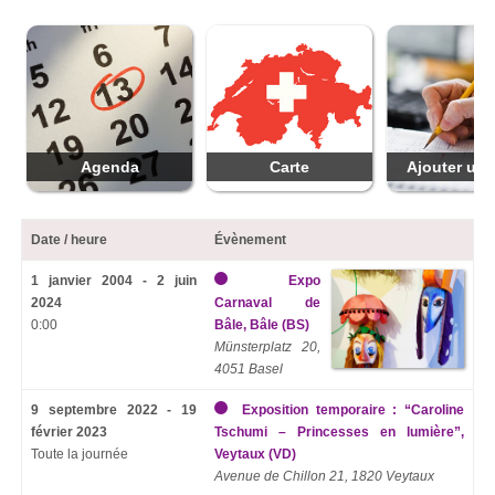
Agenda
Carte
Ajouter une
Date / heure
Évènement
1 janvier 2004 - 2 juin
Expo
2024
Carnaval de
0:00
Bâle, Bâle (BS)
Münsterplatz 20,
4051 Basel
9 septembre 2022 - 19
Exposition temporaire : “Caroline
février 2023
Tschumi – Princesses en lumière”,
Toute la journée
Veytaux (VD)
Avenue de Chillon 21, 1820 Veytaux