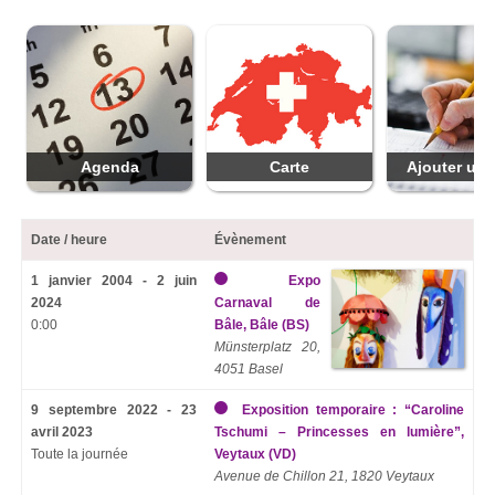
Agenda
Carte
Ajouter une
Date / heure
Évènement
1 janvier 2004 - 2 juin
Expo
2024
Carnaval de
0:00
Bâle, Bâle (BS)
Münsterplatz 20,
4051 Basel
9 septembre 2022 - 23
Exposition temporaire : “Caroline
avril 2023
Tschumi – Princesses en lumière”,
Toute la journée
Veytaux (VD)
Avenue de Chillon 21, 1820 Veytaux