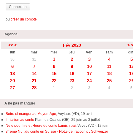
ou
créer un compte
Agenda
<<
<
Fév 2023
>
lun
mar
mer
jeu
ven
sam
di
1
2
3
4
5
30
31
6
7
8
9
10
11
1
13
14
15
16
17
18
1
20
21
22
23
24
25
2
27
28
1
2
3
4
5
A ne pas manquer
Boire et manger au Moyen-Age,
Veytaux (VD), 19 avril
Initiation au conte
Plan-les-Ouates (GE), 29 juin au 3 juillet
Né.e pour lire et Heure du conte kamishibaï,
Vevey (VD), 12 juin
34ème Nuit du conte en Suisse - Notte del racconto / Schweizer