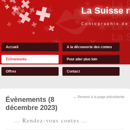
La Suisse 
Contographie de
Accueil
A la découverte des contes
Évènements
Pour aller plus loin
Offres
Contact
← Revenir à la page précédente
Évènements (8
décembre 2023)
... Rendez-vous contes ...