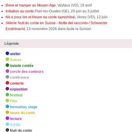
Boire et manger au Moyen-Age,
Veytaux (VD), 19 avril
Initiation au conte
Plan-les-Ouates (GE), 29 juin au 3 juillet
Né.e pour lire et Heure du conte kamishibaï,
Vevey (VD), 12 juin
34ème Nuit du conte en Suisse - Notte del racconto / Schweizer
Erzählnacht
, 13 novembre 2026 dans toute la Suisse!
Légende
atelier
Autres
balade contée
cercle des conteurs
conférence
conterie
exposition
festival
Film
formation, stage
heure du conte
lecture
média
Nuit du conte