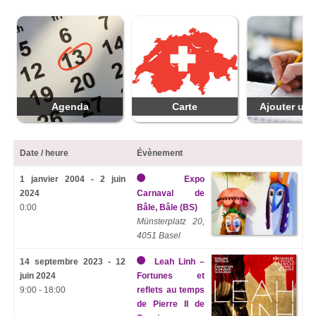
Agenda
Carte
Ajouter une
Date / heure
Évènement
1 janvier 2004 - 2 juin
Expo
2024
Carnaval de
0:00
Bâle, Bâle (BS)
Münsterplatz 20,
4051 Basel
14 septembre 2023 - 12
Leah Linh –
juin 2024
Fortunes et
9:00 - 18:00
reflets au temps
de Pierre II de