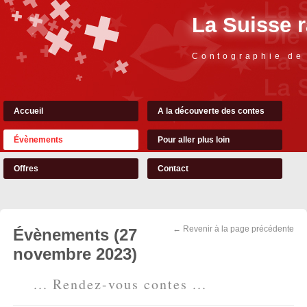
La Suisse 
Contographie de
Accueil
A la découverte des contes
Évènements
Pour aller plus loin
Offres
Contact
← Revenir à la page précédente
Évènements (27
novembre 2023)
... Rendez-vous contes ...