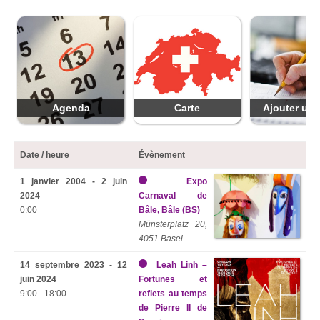
Agenda
Carte
Ajouter une
Date / heure
Évènement
1 janvier 2004 - 2 juin
Expo
2024
Carnaval de
0:00
Bâle, Bâle (BS)
Münsterplatz 20,
4051 Basel
14 septembre 2023 - 12
Leah Linh –
juin 2024
Fortunes et
9:00 - 18:00
reflets au temps
de Pierre II de