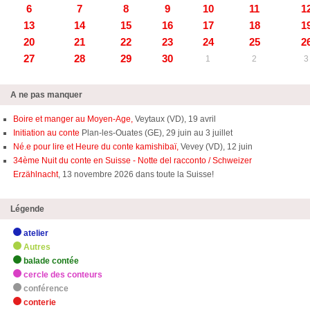
6
7
8
9
10
11
1
13
14
15
16
17
18
1
20
21
22
23
24
25
2
27
28
29
30
1
2
3
A ne pas manquer
Boire et manger au Moyen-Age,
Veytaux (VD), 19 avril
Initiation au conte
Plan-les-Ouates (GE), 29 juin au 3 juillet
Né.e pour lire et Heure du conte kamishibaï,
Vevey (VD), 12 juin
34ème Nuit du conte en Suisse - Notte del racconto / Schweizer
Erzählnacht
, 13 novembre 2026 dans toute la Suisse!
Légende
atelier
Autres
balade contée
cercle des conteurs
conférence
conterie