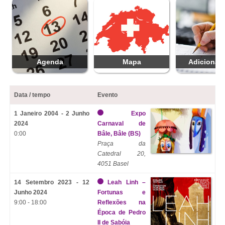
Agenda
Mapa
Adicionar 
Data / tempo
Evento
1 Janeiro 2004 - 2 Junho
Expo
2024
Carnaval de
0:00
Bâle, Bâle (BS)
Praça da
Catedral 20,
4051 Basel
14 Setembro 2023 - 12
Leah Linh –
Junho 2024
Fortunas e
9:00 - 18:00
Reflexões na
Época de Pedro
II de Sabóia