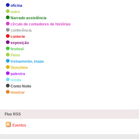
oficina
outro
Narrado assistência
círculo de contadores de histórias
conferência
conterie
exposição
festival
Filme
treinamento, etapa
Storytime
palestra
média
Conto Noite
mostrar
zHighlights
Flux RSS
Eventos