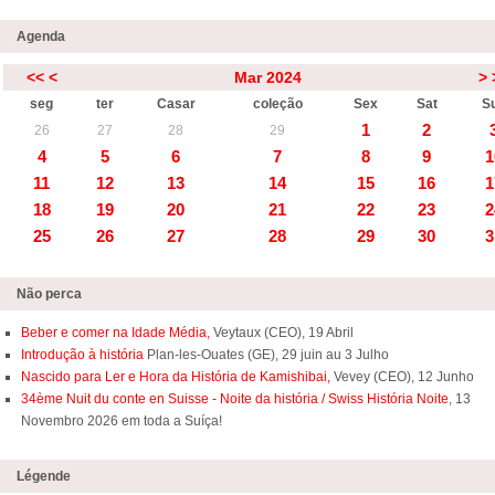
Agenda
<<
<
Mar 2024
>
seg
ter
Casar
coleção
Sex
Sat
S
1
2
26
27
28
29
4
5
6
7
8
9
1
11
12
13
14
15
16
1
18
19
20
21
22
23
2
25
26
27
28
29
30
3
Não perca
Beber e comer na Idade Média,
Veytaux (CEO), 19 Abril
Introdução à história
Plan-les-Ouates (GE), 29 juin au 3 Julho
Nascido para Ler e Hora da História de Kamishibai,
Vevey (CEO), 12 Junho
34ème Nuit du conte en Suisse - Noite da história / Swiss História Noite
, 13
Novembro 2026 em toda a Suíça!
Légende