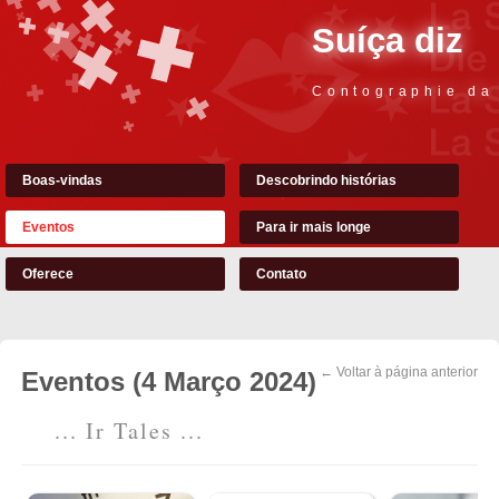
Suíça diz
Contographie da
Boas-vindas
Descobrindo histórias
Eventos
Para ir mais longe
Oferece
Contato
← Voltar à página anterior
Eventos (4 Março 2024)
... Ir Tales ...