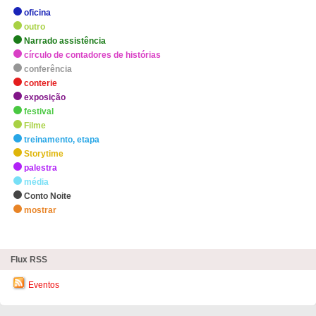
oficina
outro
Narrado assistência
círculo de contadores de histórias
conferência
conterie
exposição
festival
Filme
treinamento, etapa
Storytime
palestra
média
Conto Noite
mostrar
zHighlights
Flux RSS
Eventos