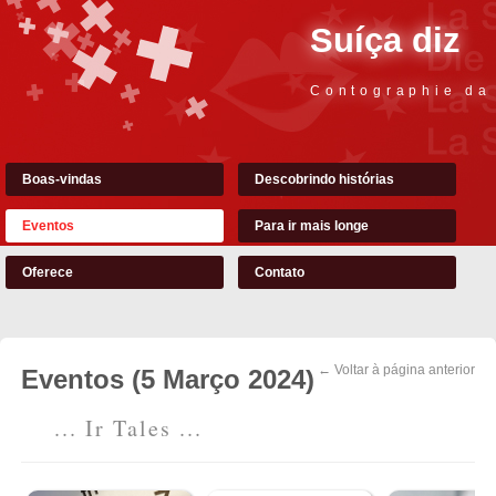
Suíça diz
Contographie da
Boas-vindas
Descobrindo histórias
Eventos
Para ir mais longe
Oferece
Contato
← Voltar à página anterior
Eventos (5 Março 2024)
... Ir Tales ...