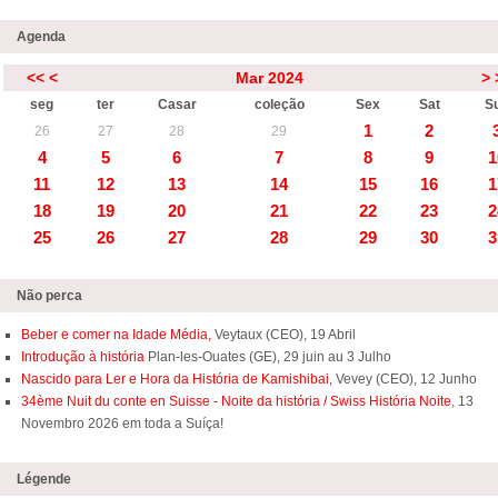
Agenda
<<
<
Mar 2024
>
seg
ter
Casar
coleção
Sex
Sat
S
1
2
26
27
28
29
4
5
6
7
8
9
1
11
12
13
14
15
16
1
18
19
20
21
22
23
2
25
26
27
28
29
30
3
Não perca
Beber e comer na Idade Média,
Veytaux (CEO), 19 Abril
Introdução à história
Plan-les-Ouates (GE), 29 juin au 3 Julho
Nascido para Ler e Hora da História de Kamishibai,
Vevey (CEO), 12 Junho
34ème Nuit du conte en Suisse - Noite da história / Swiss História Noite
, 13
Novembro 2026 em toda a Suíça!
Légende