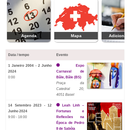
Agenda
Mapa
Adicionar 
Data / tempo
Evento
1 Janeiro 2004 - 2 Junho
Expo
2024
Carnaval de
0:00
Bâle, Bâle (BS)
Praça da
Catedral 20,
4051 Basel
14 Setembro 2023 - 12
Leah Linh –
Junho 2024
Fortunas e
9:00 - 18:00
Reflexões na
Época de Pedro
II de Sabóia