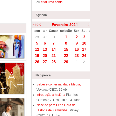
ou
criar uma conta
Agenda
<<
<
Fevereiro 2024
>
>>
seg
ter
Casar
coleção
Sex
Sat
Sun
1
2
3
4
29
30
31
5
6
7
8
9
10
11
12
13
14
15
16
17
18
19
20
21
22
23
24
25
26
27
28
29
1
2
3
Não perca
Beber e comer na Idade Média,
Veytaux (CEO), 19 Abril
Introdução à história
Plan-les-
Ouates (GE), 29 juin au 3 Julho
Nascido para Ler e Hora da
História de Kamishibai,
Vevey
(CEO), 12 Junho