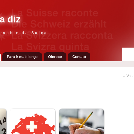
a diz
raphie da Suíça
Para ir mais longe
Oferece
Contato
← Volta