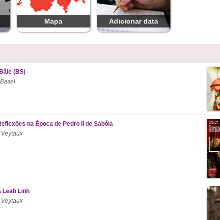
Mapa
Adicionar data
Bâle (BS)
 Basel
Reflexões na Época de Pedro II de Sabóia
 Veytaux
a Leah Linh
 Veytaux