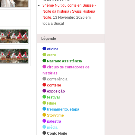
34ème Nuit du conte en Suisse -
Noite da história / Swiss História
Noite
, 13 Novembro 2026 em
toda a Suíça!
Légende
oficina
outro
Narrado assistência
círculo de contadores de
histórias
conferência
conterie
exposição
festival
Filme
treinamento, etapa
Storytime
palestra
média
Conto Noite