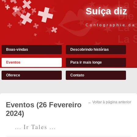
Suíça diz
Contographie da
Boas-vindas
Descobrindo histórias
Eventos
Para ir mais longe
Oferece
Contato
← Voltar à página anterior
Eventos (26 Fevereiro
2024)
... Ir Tales ...