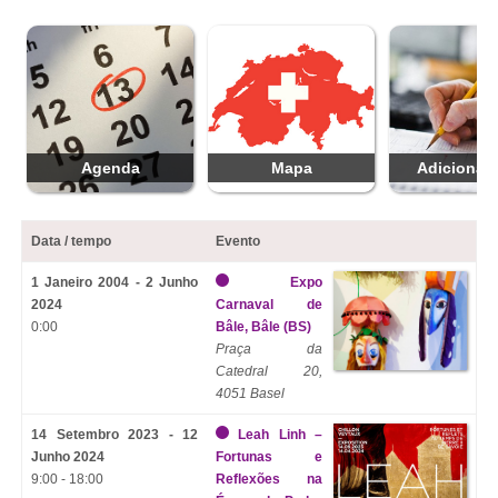
Agenda
Mapa
Adicionar 
Data / tempo
Evento
1 Janeiro 2004 - 2 Junho
Expo
2024
Carnaval de
0:00
Bâle, Bâle (BS)
Praça da
Catedral 20,
4051 Basel
14 Setembro 2023 - 12
Leah Linh –
Junho 2024
Fortunas e
9:00 - 18:00
Reflexões na