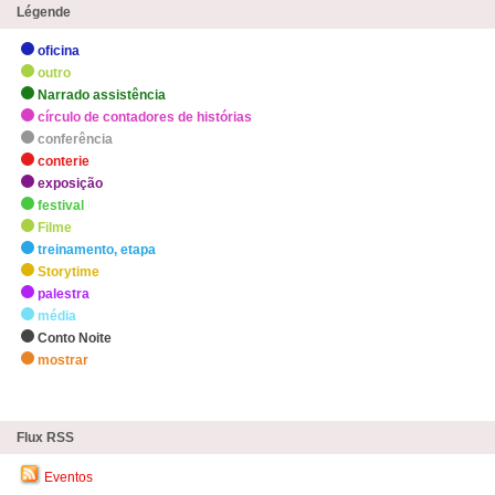
Légende
oficina
outro
Narrado assistência
círculo de contadores de histórias
conferência
conterie
exposição
festival
Filme
treinamento, etapa
Storytime
palestra
média
Conto Noite
mostrar
zHighlights
Flux RSS
Eventos