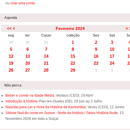
ou
criar uma conta
Agenda
<<
<
Fevereiro 2024
>
seg
ter
Casar
coleção
Sex
Sat
S
1
2
3
29
30
31
5
6
7
8
9
10
1
12
13
14
15
16
17
1
19
20
21
22
23
24
2
26
27
28
29
1
2
Não perca
Beber e comer na Idade Média,
Veytaux (CEO), 19 Abril
Introdução à história
Plan-les-Ouates (GE), 29 juin au 3 Julho
Nascido para Ler e Hora da História de Kamishibai,
Vevey (CEO), 12 Junho
34ème Nuit du conte en Suisse - Noite da história / Swiss História Noite
, 13
Novembro 2026 em toda a Suíça!