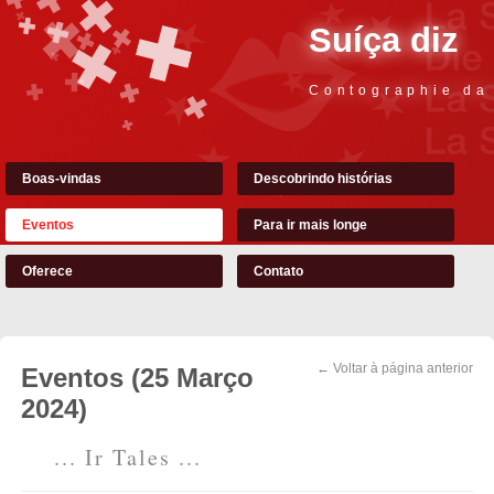
Suíça diz
Contographie da
Boas-vindas
Descobrindo histórias
Eventos
Para ir mais longe
Oferece
Contato
← Voltar à página anterior
Eventos (25 Março
2024)
... Ir Tales ...