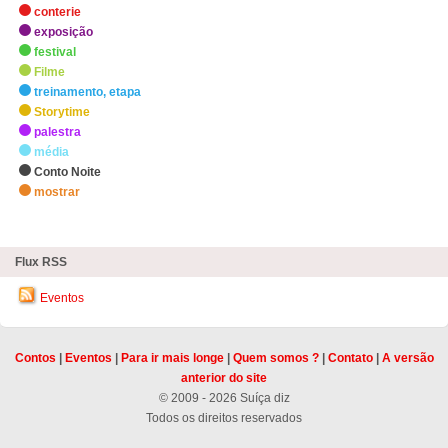
conterie
exposição
festival
Filme
treinamento, etapa
Storytime
palestra
média
Conto Noite
mostrar
zHighlights
Flux RSS
Eventos
Contos
|
Eventos
|
Para ir mais longe
|
Quem somos ?
|
Contato
|
A versão
anterior do site
© 2009 - 2026 Suíça diz
Todos os direitos reservados