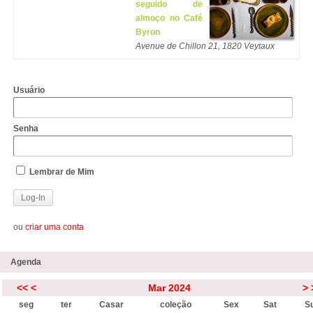
seguido de
almoço no Café
Byron
Avenue de Chillon 21, 1820 Veytaux
Usuário
Senha
Lembrar de Mim
ou
criar uma conta
Agenda
<<
<
Mar 2024
>
seg
ter
Casar
coleção
Sex
Sat
S