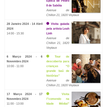
Época de Pedro
II de Sabóia
Avenue de
Chillon 21, 1820 Veytaux
28 Janeiro 2024 - 14 Abril
Visita guiada
2024
pela artista Leah
14:00 - 15:30
Linh
Avenue de
Chillon 21, 1820
Veytaux
6 Março 2024 - 6
Tour de
Novembro 2024
descoberta para
10:00 - 11:00
crianças “O
grande baú de
histórias”
Avenue de
Chillon 21, 1820 Veytaux
17 Março 2024 - 17
Visita
Novembro 2024
\”comendo na
11:00 - 13:00
Idade Média\”