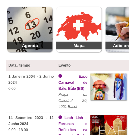
Agenda
Mapa
Adicionar 
Data / tempo
Evento
1 Janeiro 2004 - 2 Junho
Expo
2024
Carnaval de
0:00
Bâle, Bâle (BS)
Praça da
Catedral 20,
4051 Basel
14 Setembro 2023 - 12
Leah Linh –
Junho 2024
Fortunas e
9:00 - 18:00
Reflexões na