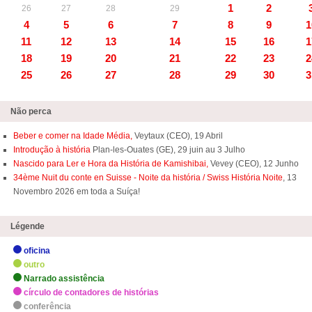
1
2
26
27
28
29
4
5
6
7
8
9
1
11
12
13
14
15
16
1
18
19
20
21
22
23
2
25
26
27
28
29
30
3
Não perca
Beber e comer na Idade Média,
Veytaux (CEO), 19 Abril
Introdução à história
Plan-les-Ouates (GE), 29 juin au 3 Julho
Nascido para Ler e Hora da História de Kamishibai,
Vevey (CEO), 12 Junho
34ème Nuit du conte en Suisse - Noite da história / Swiss História Noite
, 13
Novembro 2026 em toda a Suíça!
Légende
oficina
outro
Narrado assistência
círculo de contadores de histórias
conferência