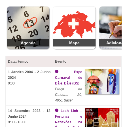
Agenda
Mapa
Adicionar 
Data / tempo
Evento
1 Janeiro 2004 - 2 Junho
Expo
2024
Carnaval de
0:00
Bâle, Bâle (BS)
Praça da
Catedral 20,
4051 Basel
14 Setembro 2023 - 12
Leah Linh –
Junho 2024
Fortunas e
9:00 - 18:00
Reflexões na