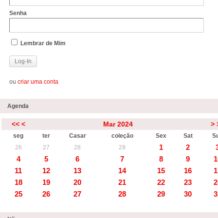
Senha
Lembrar de Mim
ou
criar uma conta
Agenda
<<
<
Mar 2024
>
seg
ter
Casar
coleção
Sex
Sat
S
1
2
26
27
28
29
4
5
6
7
8
9
1
11
12
13
14
15
16
1
18
19
20
21
22
23
2
25
26
27
28
29
30
3