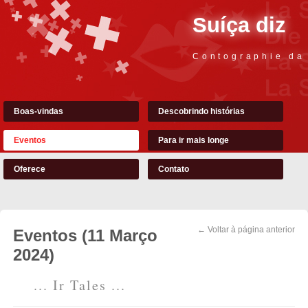
Suíça diz
Contographie da
Boas-vindas
Descobrindo histórias
Eventos
Para ir mais longe
Oferece
Contato
← Voltar à página anterior
Eventos (11 Março
2024)
... Ir Tales ...