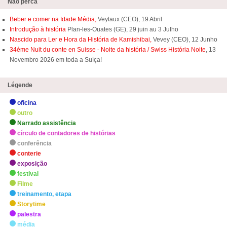
Não perca
Beber e comer na Idade Média,
Veytaux (CEO), 19 Abril
Introdução à história
Plan-les-Ouates (GE), 29 juin au 3 Julho
Nascido para Ler e Hora da História de Kamishibai,
Vevey (CEO), 12 Junho
34ème Nuit du conte en Suisse - Noite da história / Swiss História Noite
, 13
Novembro 2026 em toda a Suíça!
Légende
oficina
outro
Narrado assistência
círculo de contadores de histórias
conferência
conterie
exposição
festival
Filme
treinamento, etapa
Storytime
palestra
média