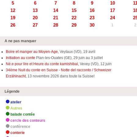
5
6
7
8
9
10
1
12
13
14
15
16
17
1
19
20
21
22
23
24
2
26
27
28
29
30
1
2
A ne pas manquer
Boire et manger au Moyen-Age,
Veytaux (VD), 19 avril
Initiation au conte
Plan-les-Ouates (GE), 29 juin au 3 juillet
Né.e pour lire et Heure du conte kamishibaï,
Vevey (VD), 12 juin
34ème Nuit du conte en Suisse - Notte del racconto / Schweizer
Erzählnacht
, 13 novembre 2026 dans toute la Suisse!
Légende
atelier
Autres
balade contée
cercle des conteurs
conférence
conterie