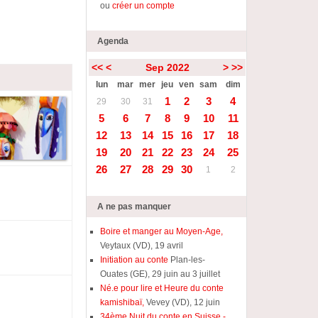
ou
créer un compte
Agenda
<<
<
Sep 2022
>
>>
lun
mar
mer
jeu
ven
sam
dim
1
2
3
4
29
30
31
5
6
7
8
9
10
11
12
13
14
15
16
17
18
19
20
21
22
23
24
25
26
27
28
29
30
1
2
A ne pas manquer
Boire et manger au Moyen-Age,
Veytaux (VD), 19 avril
Initiation au conte
Plan-les-
Ouates (GE), 29 juin au 3 juillet
Né.e pour lire et Heure du conte
kamishibaï,
Vevey (VD), 12 juin
34ème Nuit du conte en Suisse -