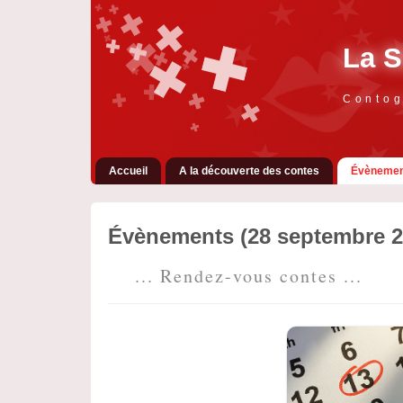
La S
Contog
Accueil
A la découverte des contes
Évènemen
Évènements (28 septembre 2
... Rendez-vous contes ...