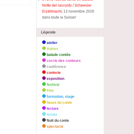
Notte del racconto / Schweizer
Erzählnacht
, 13 novembre 2026
dans toute la Suisse!
Légende
atelier
Autres
balade contée
cercle des conteurs
conférence
conterie
exposition
festival
Film
formation, stage
heure du conte
lecture
média
Nuit du conte
spectacle
zHighlights