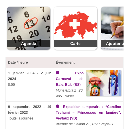
Agenda
Carte
Ajouter une
Date / heure
Évènement
1 janvier 2004 - 2 juin
Expo
2024
Carnaval de
0:00
Bâle, Bâle (BS)
Münsterplatz 20,
4051 Basel
9 septembre 2022 - 19
Exposition temporaire : “Caroline
février 2023
Tschumi – Princesses en lumière”,
Toute la journée
Veytaux (VD)
Avenue de Chillon 21, 1820 Veytaux