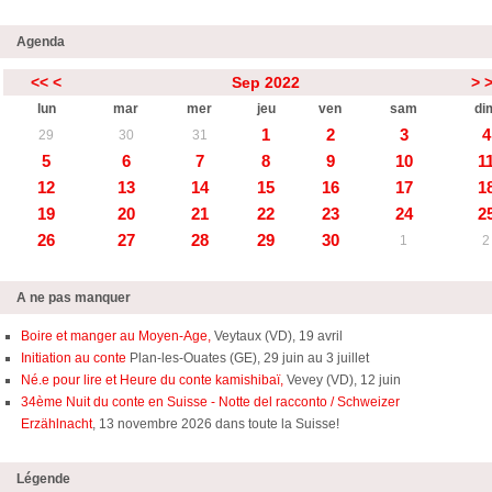
Agenda
<<
<
Sep 2022
>
lun
mar
mer
jeu
ven
sam
di
1
2
3
4
29
30
31
5
6
7
8
9
10
1
12
13
14
15
16
17
1
19
20
21
22
23
24
2
26
27
28
29
30
1
2
A ne pas manquer
Boire et manger au Moyen-Age,
Veytaux (VD), 19 avril
Initiation au conte
Plan-les-Ouates (GE), 29 juin au 3 juillet
Né.e pour lire et Heure du conte kamishibaï,
Vevey (VD), 12 juin
34ème Nuit du conte en Suisse - Notte del racconto / Schweizer
Erzählnacht
, 13 novembre 2026 dans toute la Suisse!
Légende