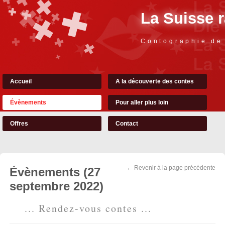
La Suisse 
Contographie de
Accueil
A la découverte des contes
Évènements
Pour aller plus loin
Offres
Contact
← Revenir à la page précédente
Évènements (27
septembre 2022)
... Rendez-vous contes ...