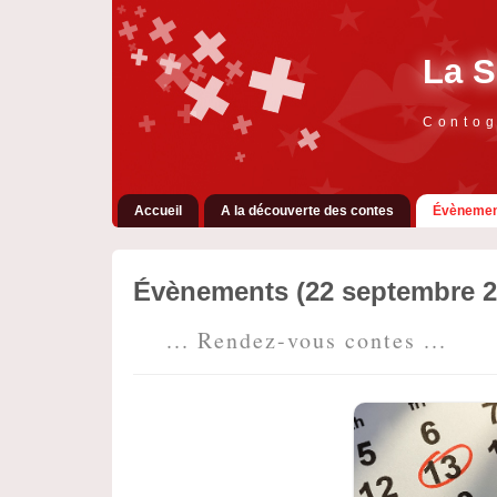
La S
Contog
Accueil
A la découverte des contes
Évènemen
Évènements (22 septembre 2
... Rendez-vous contes ...