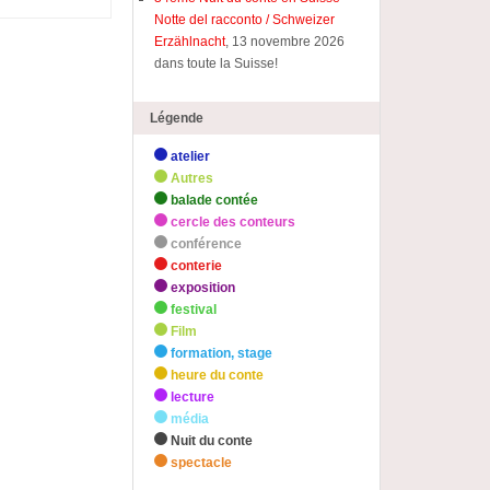
Notte del racconto / Schweizer
Erzählnacht
, 13 novembre 2026
dans toute la Suisse!
Légende
atelier
Autres
balade contée
cercle des conteurs
conférence
conterie
exposition
festival
Film
formation, stage
heure du conte
lecture
média
Nuit du conte
spectacle
zHighlights