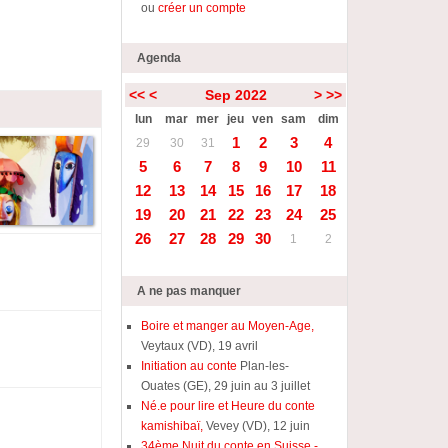
ou
créer un compte
Agenda
<<
<
Sep 2022
>
>>
lun
mar
mer
jeu
ven
sam
dim
1
2
3
4
29
30
31
5
6
7
8
9
10
11
12
13
14
15
16
17
18
19
20
21
22
23
24
25
26
27
28
29
30
1
2
A ne pas manquer
Boire et manger au Moyen-Age,
Veytaux (VD), 19 avril
Initiation au conte
Plan-les-
Ouates (GE), 29 juin au 3 juillet
Né.e pour lire et Heure du conte
kamishibaï,
Vevey (VD), 12 juin
34ème Nuit du conte en Suisse -