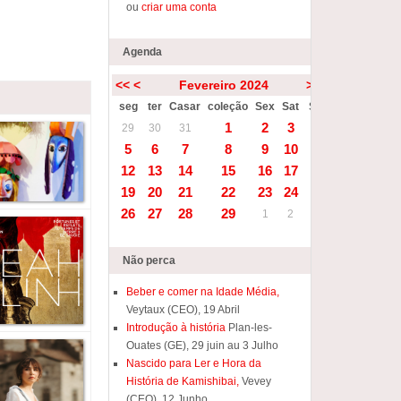
ou
criar uma conta
Agenda
<<
<
Fevereiro 2024
>
>>
seg
ter
Casar
coleção
Sex
Sat
Sun
1
2
3
4
29
30
31
5
6
7
8
9
10
11
12
13
14
15
16
17
18
19
20
21
22
23
24
25
26
27
28
29
1
2
3
Não perca
Beber e comer na Idade Média,
Veytaux (CEO), 19 Abril
Introdução à história
Plan-les-
Ouates (GE), 29 juin au 3 Julho
Nascido para Ler e Hora da
História de Kamishibai,
Vevey
(CEO), 12 Junho