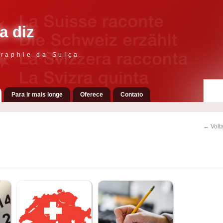
a diz
raphie da Suíça
Para ir mais longe
Oferece
Contato
← Volta