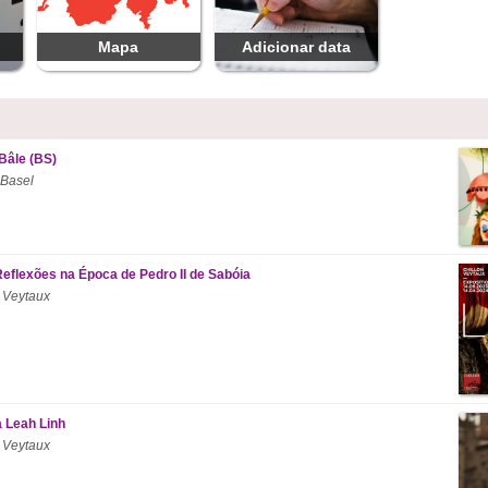
Mapa
Adicionar data
Bâle (BS)
 Basel
Reflexões na Época de Pedro II de Sabóia
 Veytaux
a Leah Linh
 Veytaux