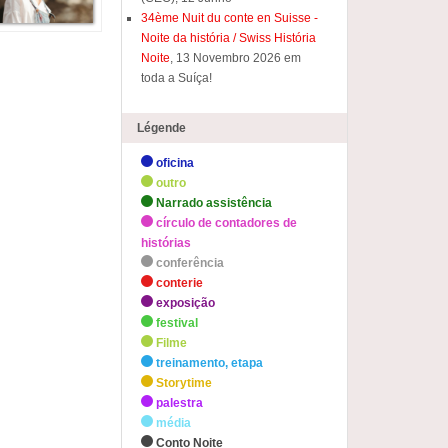
34ème Nuit du conte en Suisse -
Noite da história / Swiss História
Noite
, 13 Novembro 2026 em
toda a Suíça!
Légende
oficina
outro
Narrado assistência
círculo de contadores de
histórias
conferência
conterie
exposição
festival
Filme
treinamento, etapa
Storytime
palestra
média
Conto Noite