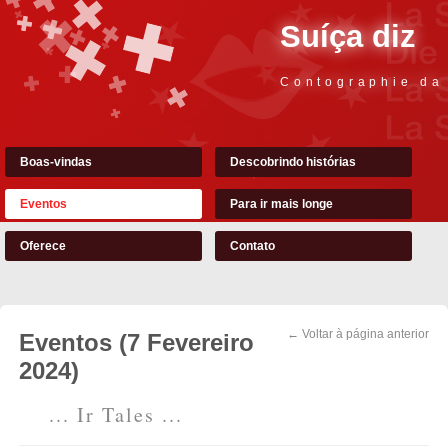
Suíça diz
Contographie da
Boas-vindas
Descobrindo histórias
Eventos
Para ir mais longe
Oferece
Contato
← Voltar à página anterior
Eventos (7 Fevereiro
2024)
... Ir Tales ...