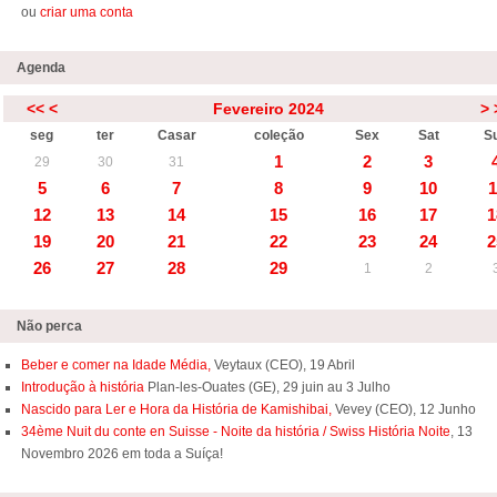
ou
criar uma conta
Agenda
<<
<
Fevereiro 2024
>
seg
ter
Casar
coleção
Sex
Sat
S
1
2
3
29
30
31
5
6
7
8
9
10
1
12
13
14
15
16
17
1
19
20
21
22
23
24
2
26
27
28
29
1
2
Não perca
Beber e comer na Idade Média,
Veytaux (CEO), 19 Abril
Introdução à história
Plan-les-Ouates (GE), 29 juin au 3 Julho
Nascido para Ler e Hora da História de Kamishibai,
Vevey (CEO), 12 Junho
34ème Nuit du conte en Suisse - Noite da história / Swiss História Noite
, 13
Novembro 2026 em toda a Suíça!