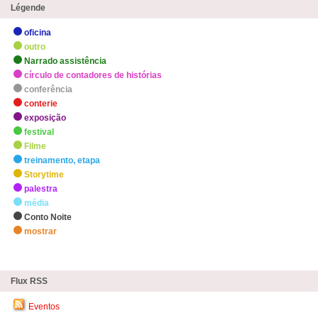
Légende
oficina
outro
Narrado assistência
círculo de contadores de histórias
conferência
conterie
exposição
festival
Filme
treinamento, etapa
Storytime
palestra
média
Conto Noite
mostrar
zHighlights
Flux RSS
Eventos