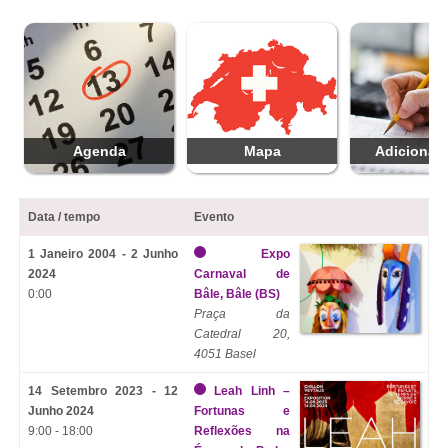
Agenda
Mapa
Adicionar 
Data / tempo
Evento
1 Janeiro 2004 - 2 Junho
Expo
2024
Carnaval de
0:00
Bâle, Bâle (BS)
Praça da
Catedral 20,
4051 Basel
14 Setembro 2023 - 12
Leah Linh –
Junho 2024
Fortunas e
9:00 - 18:00
Reflexões na