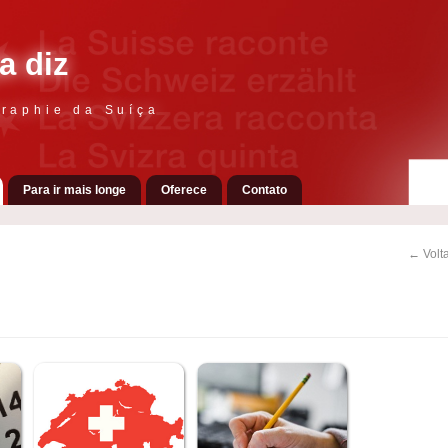
a diz
raphie da Suíça
Para ir mais longe
Oferece
Contato
← Volta