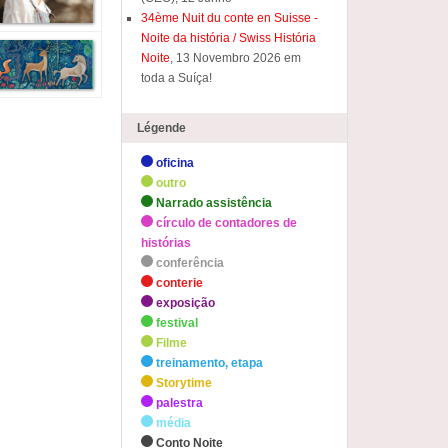
34ème Nuit du conte en Suisse -
Noite da história / Swiss História
Noite
, 13 Novembro 2026 em
toda a Suíça!
Légende
oficina
outro
Narrado assistência
círculo de contadores de
histórias
conferência
conterie
exposição
festival
Filme
treinamento, etapa
Storytime
palestra
média
Conto Noite