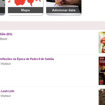
Mapa
Adicionar data
Bâle (BS)
 Basel
Reflexões na Época de Pedro II de Sabóia
 Veytaux
a Leah Linh
 Veytaux