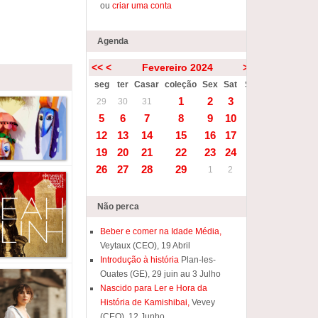
ou
criar uma conta
Agenda
<<
<
Fevereiro 2024
>
>>
seg
ter
Casar
coleção
Sex
Sat
Sun
1
2
3
4
29
30
31
5
6
7
8
9
10
11
12
13
14
15
16
17
18
19
20
21
22
23
24
25
26
27
28
29
1
2
3
Não perca
Beber e comer na Idade Média,
Veytaux (CEO), 19 Abril
Introdução à história
Plan-les-
Ouates (GE), 29 juin au 3 Julho
Nascido para Ler e Hora da
História de Kamishibai,
Vevey
(CEO), 12 Junho