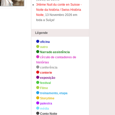
34ème Nuit du conte en Suisse -
Noite da história / Swiss História
Noite
, 13 Novembro 2026 em
toda a Suíça!
Légende
oficina
outro
Narrado assistência
círculo de contadores de
histórias
conferência
conterie
exposição
festival
Filme
treinamento, etapa
Storytime
palestra
média
Conto Noite