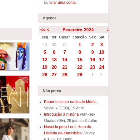
ou
criar uma conta
Agenda
<<
<
Fevereiro 2024
>
>>
seg
ter
Casar
coleção
Sex
Sat
Sun
1
2
3
4
29
30
31
5
6
7
8
9
10
11
12
13
14
15
16
17
18
19
20
21
22
23
24
25
26
27
28
29
1
2
3
Não perca
Beber e comer na Idade Média,
Veytaux (CEO), 19 Abril
Introdução à história
Plan-les-
Ouates (GE), 29 juin au 3 Julho
Nascido para Ler e Hora da
História de Kamishibai,
Vevey
(CEO), 12 Junho