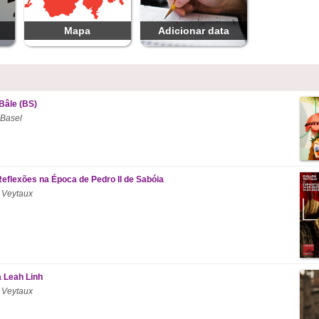
Mapa
Adicionar data
Bâle (BS)
 Basel
Reflexões na Época de Pedro II de Sabóia
 Veytaux
a Leah Linh
 Veytaux