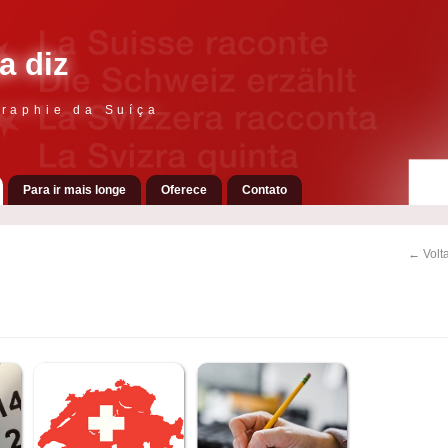
a diz
raphie da Suíça
Para ir mais longe
Oferece
Contato
← Volta