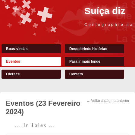
Suíça diz
Contographie da
Boas-vindas
Descobrindo histórias
Eventos
Para ir mais longe
Oferece
Contato
← Voltar à página anterior
Eventos (23 Fevereiro
2024)
... Ir Tales ...