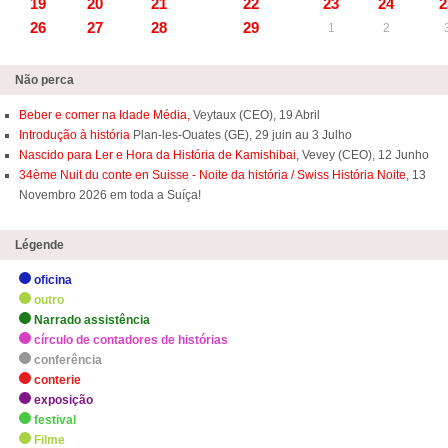
19
20
21
22
23
24
2
26
27
28
29
1
2
Não perca
Beber e comer na Idade Média,
Veytaux (CEO), 19 Abril
Introdução à história
Plan-les-Ouates (GE), 29 juin au 3 Julho
Nascido para Ler e Hora da História de Kamishibai,
Vevey (CEO), 12 Junho
34ème Nuit du conte en Suisse - Noite da história / Swiss História Noite
, 13
Novembro 2026 em toda a Suíça!
Légende
oficina
outro
Narrado assistência
círculo de contadores de histórias
conferência
conterie
exposição
festival
Filme