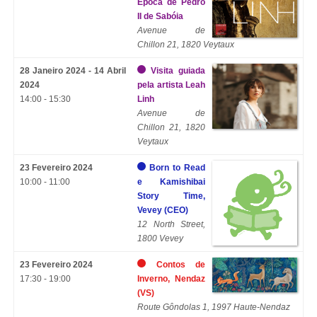
Época de Pedro
II de Sabóia
Avenue de
Chillon 21, 1820 Veytaux
28 Janeiro 2024 - 14 Abril
Visita guiada
2024
pela artista Leah
14:00 - 15:30
Linh
Avenue de
Chillon 21, 1820
Veytaux
23 Fevereiro 2024
Born to Read
10:00 - 11:00
e Kamishibai
Story Time,
Vevey (CEO)
12 North Street,
1800 Vevey
23 Fevereiro 2024
Contos de
17:30 - 19:00
Inverno, Nendaz
(VS)
Route Gôndolas 1, 1997 Haute-Nendaz