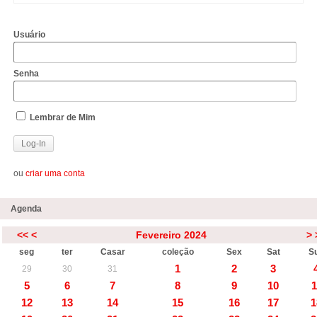
Usuário
Senha
Lembrar de Mim
ou
criar uma conta
Agenda
<<
<
Fevereiro 2024
>
seg
ter
Casar
coleção
Sex
Sat
S
1
2
3
29
30
31
5
6
7
8
9
10
1
12
13
14
15
16
17
1