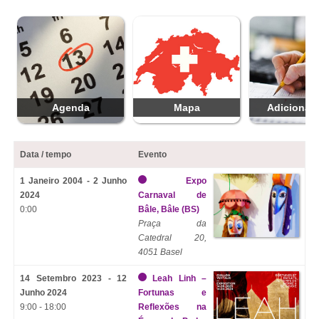
Agenda
Mapa
Adicionar 
Data / tempo
Evento
1 Janeiro 2004 - 2 Junho
Expo
2024
Carnaval de
0:00
Bâle, Bâle (BS)
Praça da
Catedral 20,
4051 Basel
14 Setembro 2023 - 12
Leah Linh –
Junho 2024
Fortunas e
9:00 - 18:00
Reflexões na